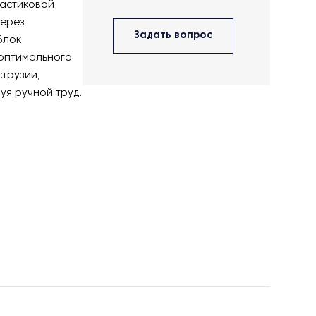
ластиковой
через
Задать вопрос
блок
оптимального
трузии,
уя ручной труд.