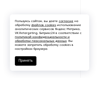
Рефрижераторные
контейнеры
Пользуясь сайтом, вы даете
согласие
на
Системы оснежения
обработку
файлов cookies
использование
аналитических сервисов Яндекс Метрика,
VK.Retargeting, Битрикс24 в соответствии с
Стабилизаторы напряжения
политикой конфиденциальности и
обработки персональных данных
. Вы
можете запретить обработку cookies в
Теплогенераторы
настройках браузера.
Термостаты
Принять
Ультразвуковые ванны
Фильтры расплава
Чиллеры
Шкафы управления