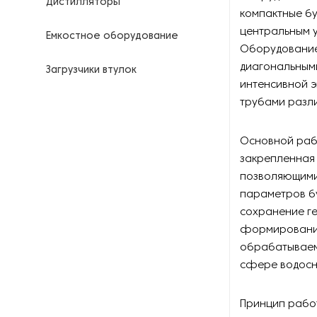
Дистилляторы
компактные бу
центральным 
Емкостное оборудование
Оборудование
диагональным
Загрузчики втулок
интенсивной э
трубами разли
Калориферы
Компрессоры для
Основной раб
нефтегазовой
закрепленная
промышленности
позволяющими 
параметров б
Контрольно-измерительные
приборы
сохранение ге
формирование
Нагреватели для бочек и
обрабатываем
контейнеров
сфере водосн
Насосы
Принцип рабо