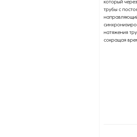
который чере
Оборудование для
восстановления щеток
трубы с посто
направляющий
Оборудование для намотки
синхронизиро
веревки
натяжения тру
сокращая врем
Оборудование для намотки
лески
Оборудование для
обслуживания конвейеров
Оборудование для
перемотки рулонных
материалов
Оборудование для
перфорации конвейерной
ленты
Оборудование для