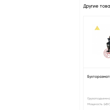
производства азота
Другие тов
Оборудование для
производства свечей
Оборудование для
производства фурнитуры
Оборудование для растяжки
рыболовной сети
Оборудование производства
восковых карандашей
Бухторазмат
Осушители и увлажнители
Охлаждающие конвейеры
Грузоподъемнос
Парогенераторы
Мощность (кВт