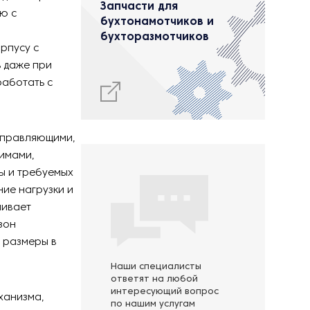
Запчасти для
ю с
бухтонамотчиков и
бухторазмотчиков
рпусу с
 даже при
работать с
аправляющими,
имами,
ы и требуемых
ие нагрузки и
чивает
зон
 размеры в
Наши специалисты
ответят на любой
интересующий вопрос
ханизма,
по нашим услугам