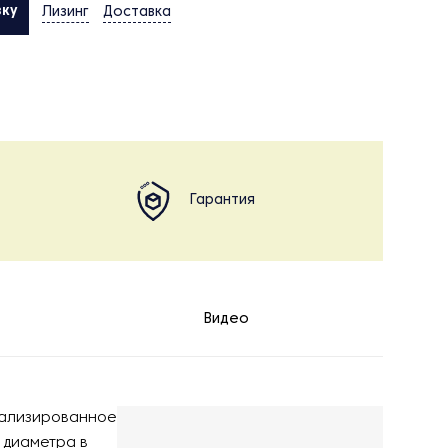
вку
Лизинг
Доставка
Гарантия
Видео
иализированное
 диаметра в