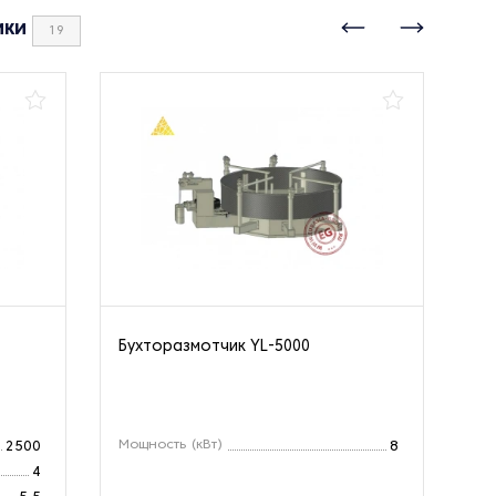
ики
19
Бухторазмотчик YL-5000
Бу
0
Мощность (кВт)
Ма
2500
8
4