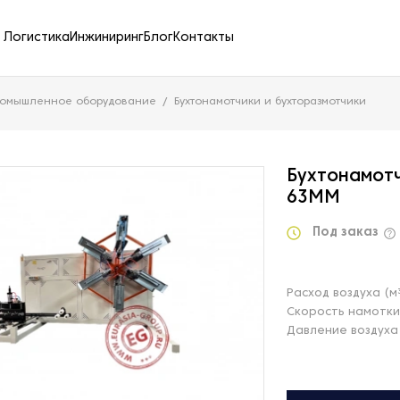
Логистика
Инжиниринг
Блог
Контакты
ромышленное оборудование
Бухтонамотчики и бухторазмотчики
Бухтонамотч
63ММ
Под заказ
Расход воздуха (м
Скорость намотки
Давление воздуха