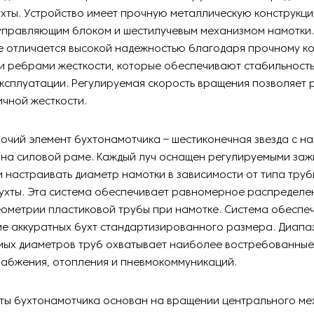
хты. Устройство имеет прочную металлическую конструкци
управляющим блоком и шестилучевым механизмом намотки.
 отличается высокой надежностью благодаря прочному ко
и ребрами жесткости, которые обеспечивают стабильность
ксплуатации. Регулируемая скорость вращения позволяет 
чной жесткости.
очий элемент бухтонамотчика – шестиконечная звезда с н
 на силовой раме. Каждый луч оснащен регулируемыми заж
настраивать диаметр намотки в зависимости от типа труб
ухты. Эта система обеспечивает равномерное распределен
ометрии пластиковой трубы при намотке. Система обеспе
 аккуратных бухт стандартизированного размера. Диапа
ых диаметров труб охватывает наиболее востребованные
абжения, отопления и пневмокоммуникаций.
ты бухтонамотчика основан на вращении центрального ме