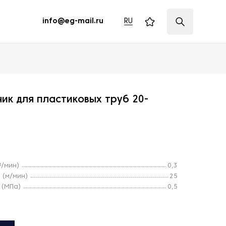
RU
info@eg-mail.ru
ик для пластиковых труб 20-
³/мин)
0,3
 (м/мин)
25
 (МПа)
0,5