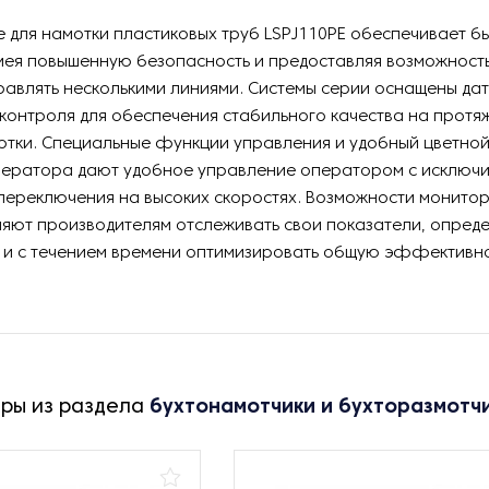
для намотки пластиковых труб LSPJ110PE обеспечивает б
мея повышенную безопасность и предоставляя возможност
авлять несколькими линиями. Системы серии оснащены дат
контроля для обеспечения стабильного качества на протя
отки. Специальные функции управления и удобный цветно
ератора дают удобное управление оператором с исключ
переключения на высоких скоростях. Возможности монитор
яют производителям отслеживать свои показатели, опреде
я и с течением времени оптимизировать общую эффективно
ары из раздела
бухтонамотчики и бухторазмотч