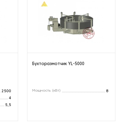
Бухторазмотчик YL-5000
Бу
0
Мощность (кВт)
Ма
2500
8
4
5,5