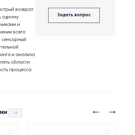
ыстрый возврат
Задать вопрос
ь одному
чиками и
жении всего
й сенсорный
ительной
инга и анализа
лять области
сть процесса.
ики
19