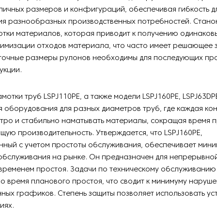
ичных размеров и конфигураций, обеспечивая гибкость д
ия разнообразных производственных потребностей. Стано
отки материалов, которая приводит к получению одинаков
имизации отходов материала, что часто имеет решающее 
 точные размеры рулонов необходимы для последующих пр
укции.
мотки труб LSPJ110PE, а также модели LSPJ160PE, LSPJ63DPE
я оборудования для разных диаметров труб, где каждая ко
тро и стабильно наматывать материалы, сокращая время п
щую производительность. Утверждается, что LSPJ160PE,
нный с учетом простоты обслуживания, обеспечивает мин
обслуживания на рынке. Он предназначен для непрерывно
временем простоя. Задачи по техническому обслуживанию
о время планового простоя, что сводит к минимуму наруш
ных графиков. Степень защиты позволяет использовать ус
иях.