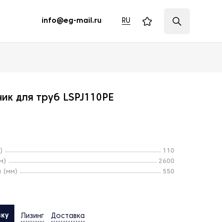
RU
info@eg-mail.ru
ик для труб LSPJ110PE
)
110
м)
2600
 (мм)
550
вку
Лизинг
Доставка