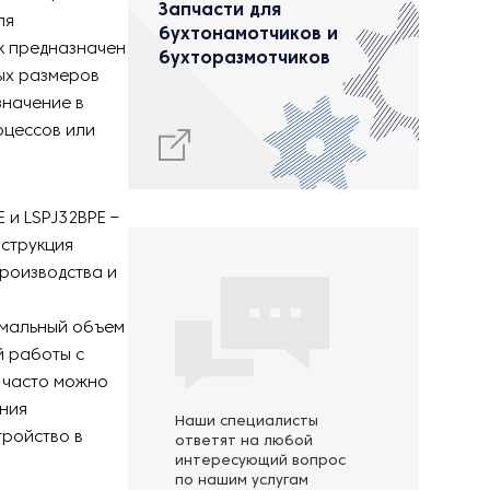
Запчасти для
ля
бухтонамотчиков и
к предназначен
бухторазмотчиков
ых размеров
значение в
оцессов или
 и LSPJ32BPE –
нструкция
роизводства и
имальный объем
й работы с
 часто можно
ения
Наши специалисты
тройство в
ответят на любой
интересующий вопрос
по нашим услугам