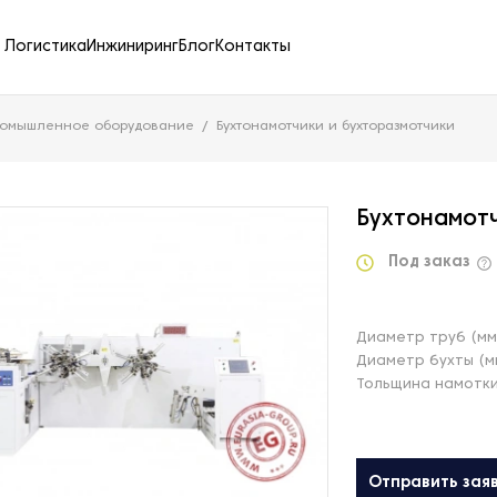
Логистика
Инжиниринг
Блог
Контакты
ромышленное оборудование
Бухтонамотчики и бухторазмотчики
Бухтонамотч
Под заказ
Диаметр труб (мм
Диаметр бухты (м
Тольщина намотки
Отправить зая