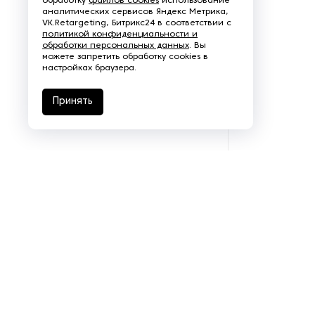
обработку
файлов cookies
использование
аналитических сервисов Яндекс Метрика,
Рефрижераторные
VK.Retargeting, Битрикс24 в соответствии с
контейнеры
политикой конфиденциальности и
обработки персональных данных
. Вы
можете запретить обработку cookies в
Системы оснежения
настройках браузера.
Стабилизаторы напряжения
Принять
Теплогенераторы
Термостаты
Ультразвуковые ванны
Фильтры расплава
Чиллеры
Шкафы управления