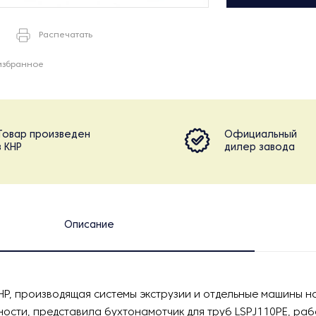
Распечатать
избранное
Товар произведен
Официальный
в КНР
дилер завода
Описание
НР, производящая системы экструзии и отдельные машины н
тности, представила бухтонамотчик для труб LSPJ110PE, ра