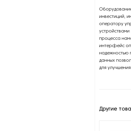
Оборудование для
восстановления щеток
Оборудование 
инвестиций, и
Оборудование для намотки
оператору упр
веревки
устройствами 
процесса нам
Оборудование для намотки
интерфейс оп
лески
надежностью 
данных позвол
Оборудование для
обслуживания конвейеров
для улучшени
Оборудование для
перемотки рулонных
материалов
Оборудование для
Другие тов
перфорации конвейерной
ленты
Оборудование для