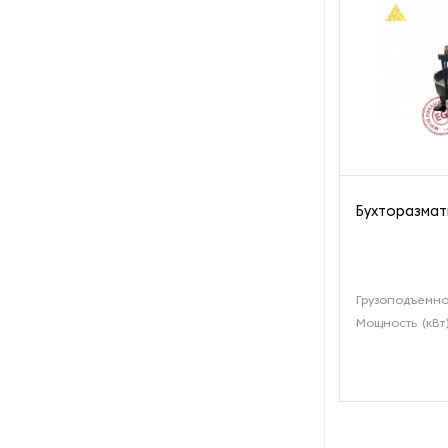
производства азота
Оборудование для
производства свечей
Оборудование для
производства фурнитуры
Оборудование для растяжки
рыболовной сети
Бухторазмат
Оборудование производства
восковых карандашей
Грузоподъемнос
Мощность (кВт
Осушители и увлажнители
Охлаждающие конвейеры
Парогенераторы