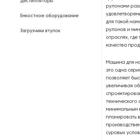
Дистилляторы
рулонами разл
удовлетворен
Емкостное оборудование
для такой нам
рулонов и мин
Загрузчики втулок
отраслях, где
качества прод
Калориферы
Компрессоры для
Машина для на
нефтегазовой
это одна сери
промышленности
позволяет быс
увеличивая об
Контрольно-измерительные
приборы
спроектирова
технического 
Нагреватели для бочек и
минимальным 
контейнеров
планировать в
производствен
Насосы
суровых услов