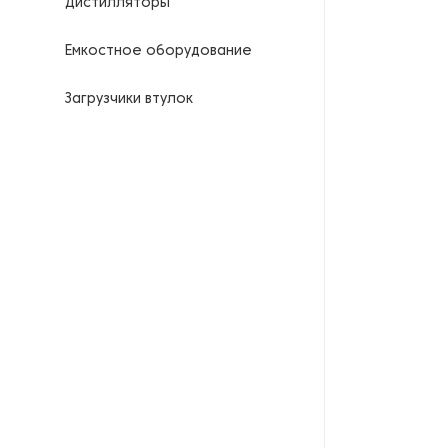
Дистилляторы
Емкостное оборудование
Загрузчики втулок
Калориферы
Компрессоры для
нефтегазовой
промышленности
Контрольно-измерительные
приборы
Нагреватели для бочек и
контейнеров
Насосы