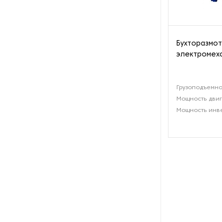
производства азота
Оборудование для
производства свечей
Бухторазмот
электромеха
Оборудование для
производства фурнитуры
Грузоподъемнос
Оборудование для растяжки
Мощность двиг
рыболовной сети
Мощность инве
Оборудование производства
восковых карандашей
Осушители и увлажнители
Охлаждающие конвейеры
Парогенераторы