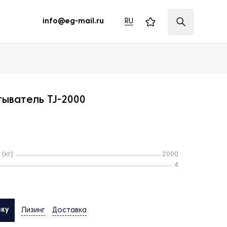
RU
info@eg-mail.ru
ыватель TJ-2000
(кг)
2000
4
вку
Лизинг
Доставка