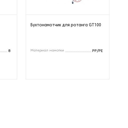
Бухтонамотчик для ротанга GT100
Бу
на
Материал намотки
Ск
8
PP/PE
Ра