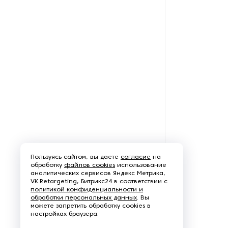
Пароочистители
Пищевые и технологические
смесители
Пластинчатые
теплообменники
Порошковые питатели
Промышленные
отопительные котлы
Пользуясь сайтом, вы даете
согласие
на
Промышленные пылесосы
обработку
файлов cookies
использование
аналитических сервисов Яндекс Метрика,
VK.Retargeting, Битрикс24 в соответствии с
Растариватели
политикой конфиденциальности и
обработки персональных данных
. Вы
можете запретить обработку cookies в
Резервуары для хранения
настройках браузера.
газа