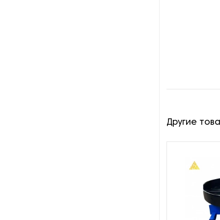
Оборудование для
восстановления щеток
Оборудование для намотки
веревки
Оборудование для намотки
лески
Оборудование для
обслуживания конвейеров
Другие тов
Оборудование для
перемотки рулонных
материалов
Оборудование для
перфорации конвейерной
ленты
Оборудование для