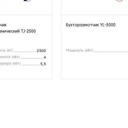
чик
Бухторазмотчик YL-5000
нический TJ-2500
ть (кг)
Мощность (кВт)
2500
ателя (кВт)
4
ртора (кВт)
5,5