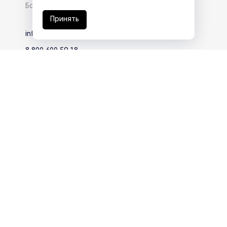
База знаний
Принять
info@eg-mail.ru
8 800 600 59 18
Скачать презентацию
Продолжая использовать наш сайт, вы даете согласие на
обработку файлов Cookies и других пользовательских
данных, в соответствии с
Политикой конфиденциальности
.
Разработка сайта —
студия Z-Labs
© 2026 – Eurasia Group. Все права защищены