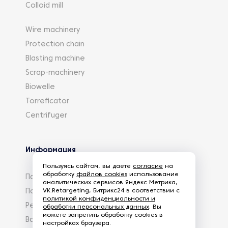
Colloid mill
Wire machinery
Protection chain
Blasting machine
Scrap-machinery
Biowelle
Torreficator
Centrifuger
Информация
Пользуясь сайтом, вы даете
согласие
на
обработку
файлов cookies
использование
Партнеры
аналитических сервисов Яндекс Метрика,
VK.Retargeting, Битрикс24 в соответствии с
Политика конфиденциальности
политикой конфиденциальности и
Реквизиты
обработки персональных данных
. Вы
можете запретить обработку cookies в
Вакансии
настройках браузера.