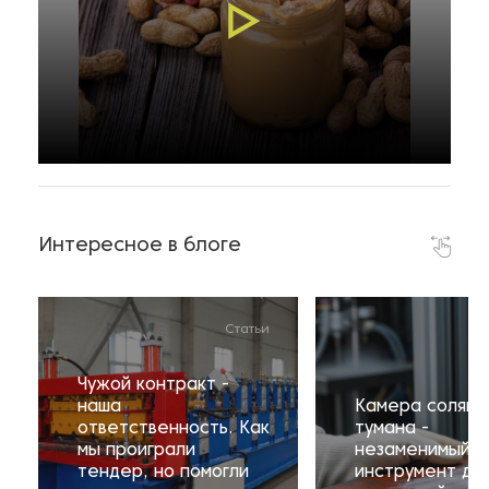
Интересное в блоге
Статьи
Чужой контракт -
наша
Камера соляно
ответственность. Как
тумана -
мы проиграли
незаменимый
тендер, но помогли
инструмент дл