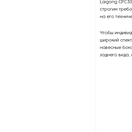
Laigong CPC30
строгим требо
на его технич
Чтобы индивид
широкий спект
навесные боко
заднего вида,