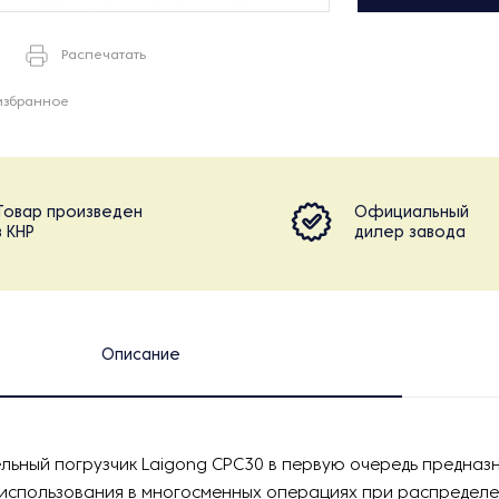
Распечатать
избранное
Товар произведен
Официальный
в КНР
дилер завода
Описание
льный погрузчик Laigong CPC30 в первую очередь предназ
 использования в многосменных операциях при распределе