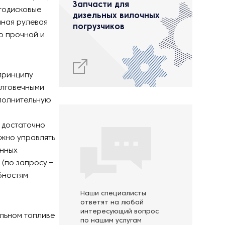
Запчасти для
годисковые
дизельных вилочных
нная рулевая
погрузчиков
о прочной и
 принципу
олговечными
полнительную
 достаточно
ожно управлять
енных
(по запросу –
бностям
Наши специалисты
ответят на любой
интересующий вопрос
ельном топливе
по нашим услугам