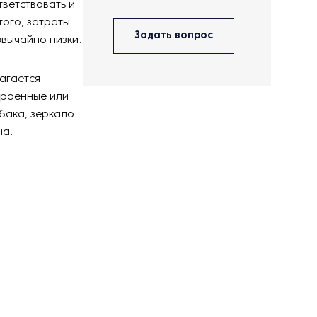
ветствовать и
того, затраты
Задать вопрос
звычайно низки.
агается
троенные или
бака, зеркало
на.