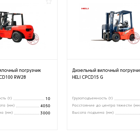
илочный погрузчик
Дизельный вилочный погрузчи
CD100 RW28
HELI CPCD15 G
ть (т)
Грузоподъемность (т)
10
ота (мм)
Расстояние до центра тяжести (мм
4050
а (мм)
Высота подъема (мм)
3000