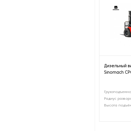
Дизельный в
Sinomach CP
Грузоподъемнос
Радиус развор
Высота подъём