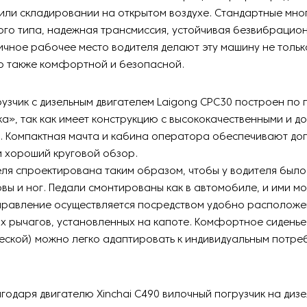
или складировании на открытом воздухе. Стандартные мно
го типа, надежная трансмиссия, устойчивая безвибрацио
ичное рабочее место водителя делают эту машину не тольк
но также комфортной и безопасной.
узчик с дизельным двигателем Laigong CPC30 построен по
ка», так как имеет конструкцию с высококачественными и д
. Компактная мачта и кабина оператора обеспечивают до
и хороший круговой обзор.
ля спроектирована таким образом, чтобы у водителя было
овы и ног. Педали смонтированы как в автомобиле, и ими м
Управление осуществляется посредством удобно располож
х рычагов, установленных на капоте. Комфортное сиденье 
еской) можно легко адаптировать к индивидуальным потре
годаря двигателю Xinchai C490 вилочный погрузчик на диз