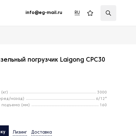
RU
info@eg-mail.ru
зельный погрузчик Laigong CPC30
(кг)
3000
еред/назад)
6/12°
 подъема (мм)
160
вку
Лизинг
Доставка