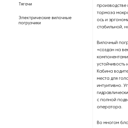
Тягачи
производстве 
тормоза мокро
Электрические вилочные
ось и эргоном
погрузчики
стабильной, 
Электрические штабелеры
Вилочный погр
«создан на ве
компонентами
устойчивость 
Кабина водите
места для гол
интуитивно. 
гидравлически
с полной подв
оператора.
Во многом бла