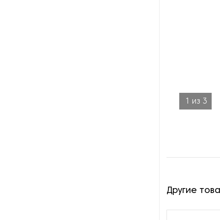
1
из
3
Другие тов