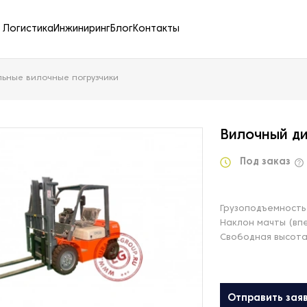
Логистика
Инжиниринг
Блог
Контакты
льные вилочные погрузчики
Вилочный ди
Под заказ
Грузоподъемность 
Наклон мачты (вп
Свободная высота
Отправить зая