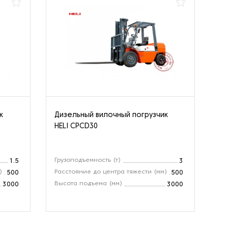
к
Дизельный вилочный погрузчик
Ви
HELI CPCD30
SO
Грузоподъемность (т)
Гр
1.5
3
)
Расстояние до центра тяжести (мм)
Вы
500
500
Высота подъема (мм)
Це
3000
3000