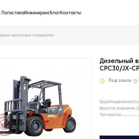
Логистика
Инжиниринг
Блог
Контакты
льные вилочные погрузчики
Дизельный в
CPC30/JX-C
Под заказ
Грузоподъемность
Высота подъема (
Тип мачты