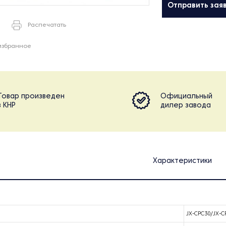
Отправить зая
Распечатать
избранное
Товар произведен
Официальный
в КНР
дилер завода
Характеристики
JX-CPC30/JX-C