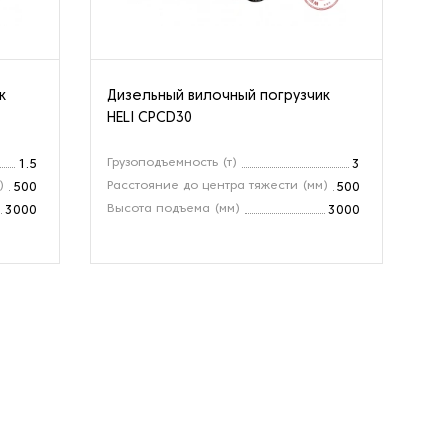
к
Дизельный вилочный погрузчик
Ви
HELI CPCD30
SO
Грузоподъемность (т)
Гр
1.5
3
)
Расстояние до центра тяжести (мм)
Вы
500
500
Высота подъема (мм)
Це
3000
3000