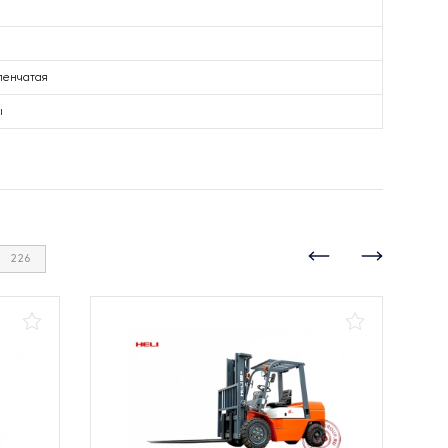
пенчатая
ы
226