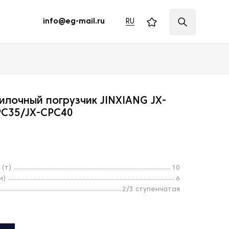
RU
info@eg-mail.ru
илочный погрузчик JINXIANG JX-
PC35/JX-CPC40
 (т)
10
м)
6
2/3 ступенчатая