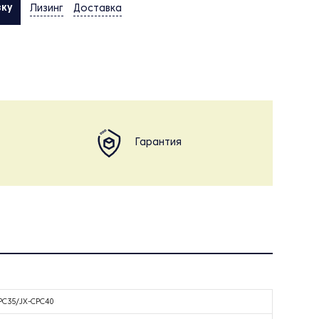
вку
Лизинг
Доставка
Гарантия
PC35/JX-CPC40