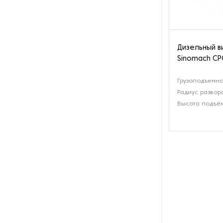
Дизельный в
Sinomach CP
Грузоподъемнос
Радиус развор
Высота подъём