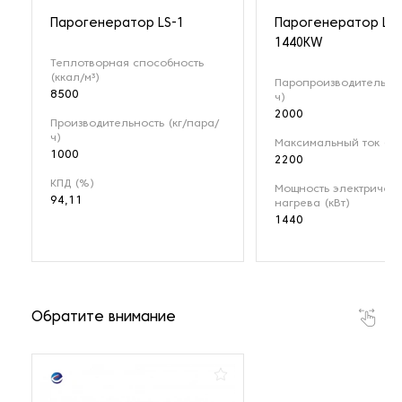
Парогенератор LS-1
Парогенератор LPT
1440KW
Теплотворная способность
(ккал/м³)
Паропроизводительнос
8500
ч)
2000
Производительность (кг/пара/
ч)
Максимальный ток (А)
1000
2200
КПД (%)
Мощность электрическ
94,11
нагрева (кВт)
1440
Обратите внимание