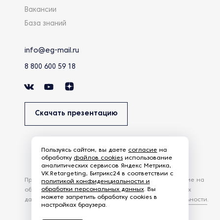
Вакансии
База знаний
info@eg-mail.ru
8 800 600 59 18
Скачать презентацию
Пользуясь сайтом, вы даете
согласие
на
обработку
файлов cookies
использование
аналитических сервисов Яндекс Метрика,
VK.Retargeting, Битрикс24 в соответствии с
Продолжая использовать наш сайт, вы даете согласие на
политикой конфиденциальности и
обработки персональных данных
. Вы
обработку файлов Cookies и других пользовательских
можете запретить обработку cookies в
данных, в соответствии с
Политикой конфиденциальности
.
настройках браузера.