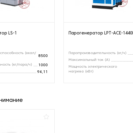
ор LS-1
Парогенератор LPT-ACE-144
способность (ккал/
Паропроизводительность (кг/ч)
8500
Максимальный ток (А)
ность (кг/пара/ч)
1000
Мощность электрического
нагрева (кВт)
94,11
внимание