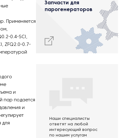
Запчасти для
нные
парогенераторов
в
пр. Применяется
ном,
.2-0.4-SCI,
I, ZFQ2.0-0.7-
емпературой
рдого
еме
бъема и
й пар подается
давления и
регулирует
Наши специалисты
 для
ответят на любой
интересующий вопрос
по нашим услугам