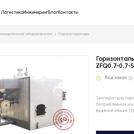
Логистика
Инжиниринг
Блог
Контакты
ромышленное оборудование
Парогенераторы
Горизонтал
ZFQ0.7-0.7-S
Под заказ
Температура пара
Потребляемая мощ
Водяной объем (л