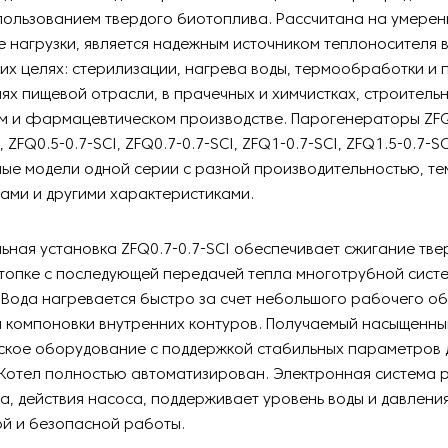
пользованием твердого биотоплива. Рассчитана на умере
нагрузки, является надежным источником теплоносителя 
их целях: стерилизации, нагрева воды, термообработки и 
ях пищевой отрасли, в прачечных и химчистках, строитель
м и фармацевтическом производстве. Парогенераторы ZFQ0
, ZFQ0.5-0.7-SCI, ZFQ0.7-0.7-SCI, ZFQ1-0.7-SCI, ZFQ1.5-0.7-SC
ные модели одной серии с разной производительностью, т
ами и другими характеристиками.
ьная установка ZFQ0.7-0.7-SCI обеспечивает сжигание тве
топке с последующей передачей тепла многотрубной сист
Вода нагревается быстро за счет небольшого рабочего о
 компоновки внутренних контуров. Получаемый насыщенны
ское оборудование с поддержкой стабильных параметров 
Котел полностью автоматизирован. Электронная система 
а, действия насоса, поддерживает уровень воды и давления
й и безопасной работы.