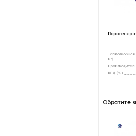
производства азота
Оборудование для
производства свечей
Парогенерат
Оборудование для
производства фурнитуры
Теплотворная 
Оборудование для растяжки
м³)
рыболовной сети
Производитель
КПД (%)
Оборудование производства
восковых карандашей
Осушители и увлажнители
Обратите 
Охлаждающие конвейеры
Парогенераторы