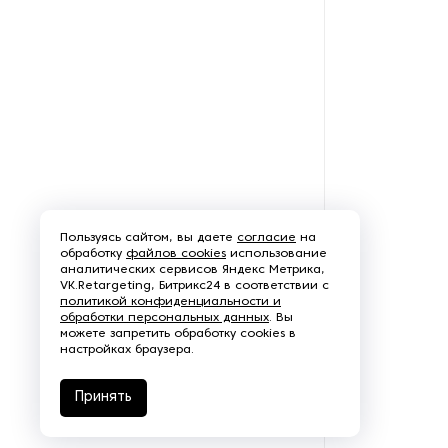
Рефрижераторные
контейнеры
Системы оснежения
Стабилизаторы напряжения
Теплогенераторы
Пользуясь сайтом, вы даете
согласие
на
Термостаты
обработку
файлов cookies
использование
аналитических сервисов Яндекс Метрика,
VK.Retargeting, Битрикс24 в соответствии с
Ультразвуковые ванны
политикой конфиденциальности и
обработки персональных данных
. Вы
можете запретить обработку cookies в
Фильтры расплава
настройках браузера.
Чиллеры
Принять
Шкафы управления