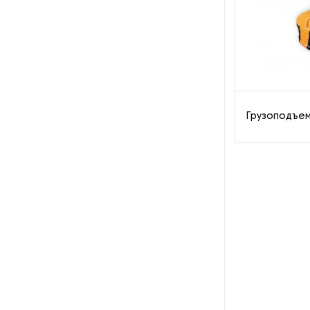
Пароочистители
Пищевые и технологические
смесители
Пластинчатые
теплообменники
Грузоподъе
Порошковые питатели
Промышленные
отопительные котлы
Промышленные пылесосы
Растариватели
Резервуары для хранения
газа