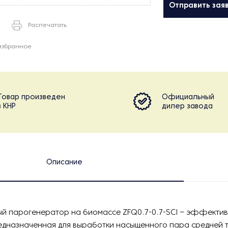
Отправить зая
Распечатать
избранное
Товар произведен
Официальный
в КНР
дилер завода
Описание
ый парогенератор на биомассе ZFQ0.7-0.7-SCI – эффектив
редназначенная для выработки насыщенного пара средней 