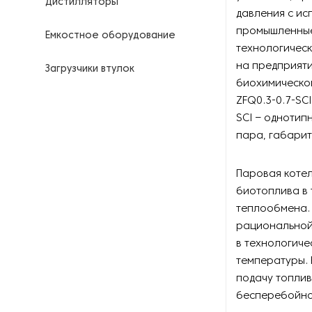
Дистилляторы
давления с ис
промышленные 
Емкостное оборудование
технологическ
на предприяти
Загрузчики втулок
биохимическо
ZFQ0.3-0.7-SCI
Калориферы
SCI – однотип
пара, габарит
Компрессоры для
нефтегазовой
промышленности
Паровая котел
биотоплива в 
Контрольно-измерительные
приборы
теплообмена. 
рациональной
Нагреватели для бочек и
в технологиче
контейнеров
температуры. 
подачу топлив
Насосы
бесперебойно