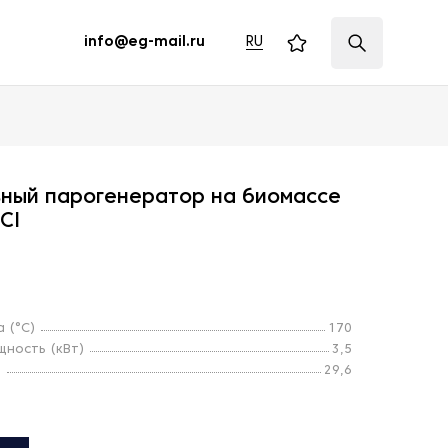
RU
info@eg-mail.ru
ьный парогенератор на биомассе
CI
 (°С)
170
ность (кВт)
3,5
)
29,6