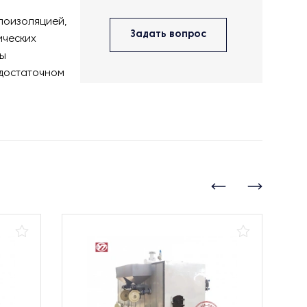
лоизоляцией,
Задать вопрос
ических
ны
едостаточном