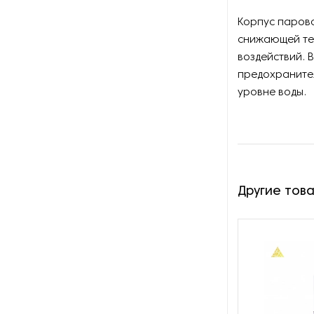
Оборудование для
восстановления щеток
Корпус парово
снижающей те
Оборудование для намотки
воздействий. 
веревки
предохранител
уровне воды.
Оборудование для намотки
лески
Оборудование для
обслуживания конвейеров
Другие тов
Оборудование для
перемотки рулонных
материалов
Оборудование для
перфорации конвейерной
ленты
Оборудование для