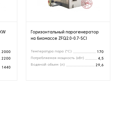
0KW
Горизонтальный парогенератор
Го
на биомассе ZFQ2.0-0.7-SCI
на
Температура пара (°С)
Те
2000
170
Потребляемая мощность (кВт)
По
2200
4,5
Водяной объем (л)
Во
29,6
1440