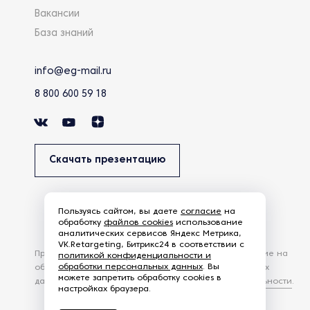
Вакансии
База знаний
info@eg-mail.ru
8 800 600 59 18
Скачать презентацию
Пользуясь сайтом, вы даете
согласие
на
обработку
файлов cookies
использование
аналитических сервисов Яндекс Метрика,
VK.Retargeting, Битрикс24 в соответствии с
Продолжая использовать наш сайт, вы даете согласие на
политикой конфиденциальности и
обработки персональных данных
. Вы
обработку файлов Cookies и других пользовательских
можете запретить обработку cookies в
данных, в соответствии с
Политикой конфиденциальности
.
настройках браузера.