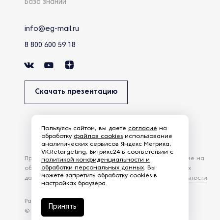
База знаний
info@eg-mail.ru
8 800 600 59 18
Скачать презентацию
Пользуясь сайтом, вы даете
согласие
на
обработку
файлов cookies
использование
аналитических сервисов Яндекс Метрика,
VK.Retargeting, Битрикс24 в соответствии с
Продолжая использовать наш сайт, вы даете согласие на
политикой конфиденциальности и
обработки персональных данных
. Вы
обработку файлов Cookies и других пользовательских
можете запретить обработку cookies в
данных, в соответствии с
Политикой конфиденциальности
.
настройках браузера.
Разработка сайта —
студия Z-Labs
Принять
© 2026 – Eurasia Group. Все права защищены