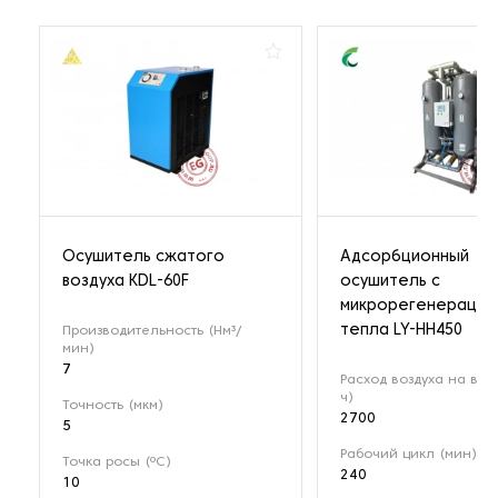
Осушитель сжатого
Адсорбционный
воздуха KDL-60F
осушитель с
микрорегенерацие
тепла LY-HH450
Производительность (Нм³/
мин)
7
Расход воздуха на вход
ч)
Точность (мкм)
2700
5
Рабочий цикл (мин)
Точка росы (ºС)
240
10