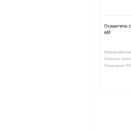
производства азота
Оборудование для
производства свечей
Осушитель с
60F
Оборудование для
производства фурнитуры
Производитель
Оборудование для растяжки
Точность (мкм)
рыболовной сети
Точка росы (ºС
Оборудование производства
восковых карандашей
Осушители и увлажнители
Охлаждающие конвейеры
Парогенераторы