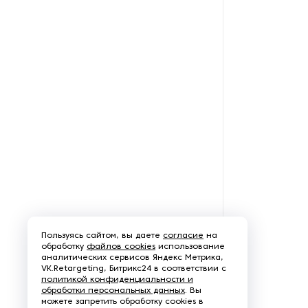
Пароочистители
Пищевые и технологические
смесители
Пластинчатые
теплообменники
Порошковые питатели
Промышленные
отопительные котлы
Промышленные пылесосы
Пользуясь сайтом, вы даете
согласие
на
обработку
файлов cookies
использование
Растариватели
аналитических сервисов Яндекс Метрика,
VK.Retargeting, Битрикс24 в соответствии с
политикой конфиденциальности и
Резервуары для хранения
обработки персональных данных
. Вы
газа
можете запретить обработку cookies в