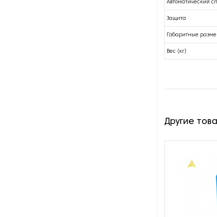
Автоматический с
Оборудование для
восстановления щеток
Защита
Габаритные разме
Оборудование для намотки
веревки
Вес (кг)
Оборудование для намотки
лески
Оборудование для
обслуживания конвейеров
Другие тов
Оборудование для
перемотки рулонных
материалов
Оборудование для
перфорации конвейерной
ленты
Оборудование для