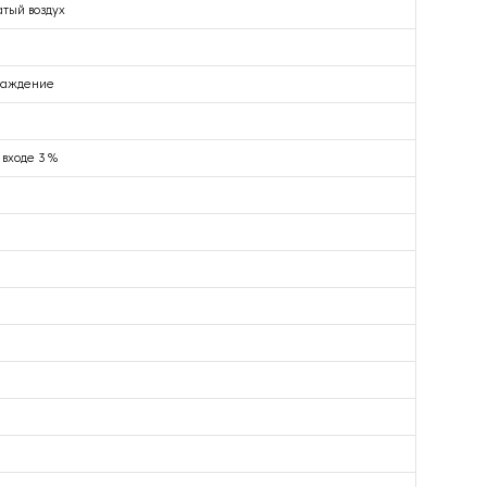
атый воздух
лаждение
 входе 3 %