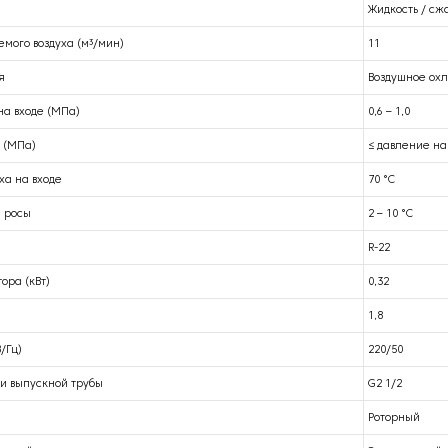
Жидкость / сж
мого воздуха (м³/мин)
11
я
Воздушное ох
на входе (МПа)
0,6 – 1,0
 (МПа)
≤ давление на
ха на входе
70 °С
и росы
2 – 10 °С
R-22
ора (кВт)
0,32
1,8
/Гц)
220/50
и выпускной трубы
G2 1/2
Роторный