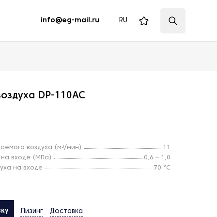
RU
info@eg-mail.ru
воздуха DP-110AC
емого воздуха (м³/мин)
11
 на входе (МПа)
0,6 – 1,0
уха на входе
70 °С
вку
Лизинг
Доставка