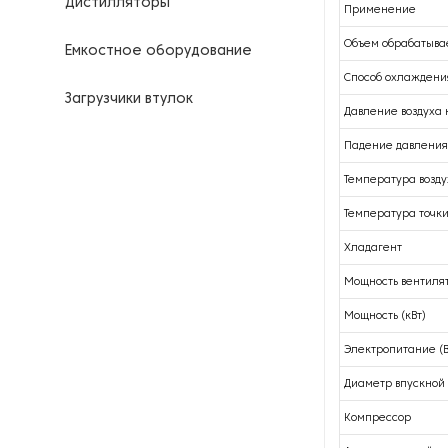
Дистилляторы
Применение
Объем обрабатывае
Емкостное оборудование
Способ охлаждени
Загрузчики втулок
Давление воздуха 
Калориферы
Падение давления
Температура возду
Компрессоры для
нефтегазовой
Температура точк
промышленности
Хладагент
Контрольно-измерительные
Мощность вентилят
приборы
Мощность (кВт)
Нагреватели для бочек и
Электропитание (В
контейнеров
Диаметр впускной 
Насосы
Компрессор