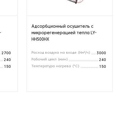
Адсорбционный осушитель с
Ос
-
микрорегенерацией тепла LY-
HH500HX
Расход воздуха на входе (Нм³/ч)
Об
2700
3000
(м
Рабочий цикл (мин)
240
240
Те
Температура нагрева (°C)
150
150
Ра