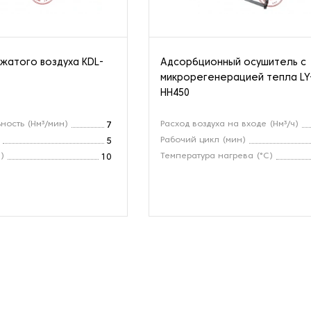
жатого воздуха KDL-
Адсорбционный осушитель с
микрорегенерацией тепла LY
HH450
ность (Нм³/мин)
Расход воздуха на входе (Нм³/ч)
7
Рабочий цикл (мин)
5
)
Температура нагрева (°C)
10