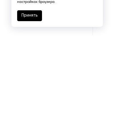
настройках браузера.
Рефрижераторные
контейнеры
Принять
Системы оснежения
Стабилизаторы напряжения
Теплогенераторы
Термостаты
Ультразвуковые ванны
Фильтры расплава
Чиллеры
Подразделения
Шкафы управления