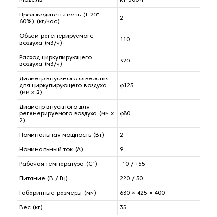
Модель
RY-300M
Производительность (t-20°,
2
60%) (кг/час)
Объём регенерируемого
110
воздуха (м3/ч)
Расход циркулирующего
320
воздуха (м3/ч)
Диаметр впускного отверстия
для циркулирующего воздуха
φ125
(мм х 2)
Диаметр впускного для
регенерируемого воздуха (мм х
φ80
2)
Номинальная мощность (Вт)
2
Номинальный ток (А)
9
Рабочая температура (С°)
-10 / +55
Питание (В / Гц)
220 / 50
Габаритные размеры (мм)
680 × 425 × 400
Вес (кг)
35