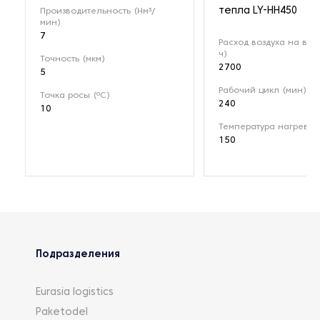
тепла LY-HH450
Производительность (Нм³/
мин)
7
Расход воздуха на вход
ч)
Точность (мкм)
2700
5
Рабочий цикл (мин)
Точка росы (ºС)
240
10
Температура нагрева (
150
Подразделения
Eurasia logistics
Paketodel