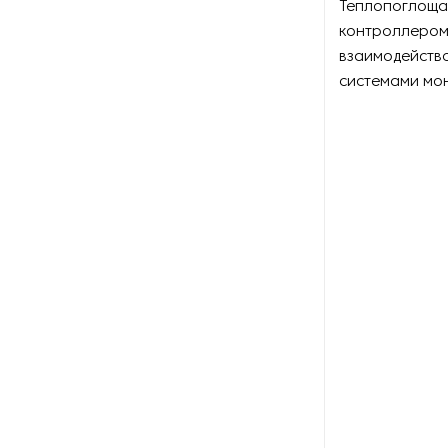
Теплопоглоща
Оборудование для
восстановления щеток
контроллером 
взаимодейство
Оборудование для намотки
системами мон
веревки
Оборудование для намотки
лески
Оборудование для
обслуживания конвейеров
Оборудование для
перемотки рулонных
материалов
Оборудование для
перфорации конвейерной
ленты
Оборудование для