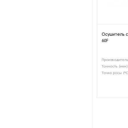
Пароочистители
Пищевые и технологические
смесители
Осушитель с
Пластинчатые
60F
теплообменники
Порошковые питатели
Производитель
Точность (мкм)
Промышленные
Точка росы (ºС
отопительные котлы
Промышленные пылесосы
Растариватели
Резервуары для хранения
газа