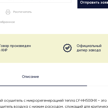
Отправить зая
Распечатать
избранное
Товар произведен
Официальный
в КНР
дилер завода
Описание
й осушитель с микрорегенерацией тепла LY-HH500HX – это
шитель воздуха с низким расходом, служащий для критичес