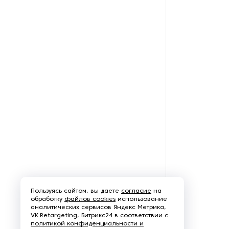
Рефрижераторные
контейнеры
Системы оснежения
Стабилизаторы напряжения
Теплогенераторы
Термостаты
Ультразвуковые ванны
Фильтры расплава
Пользуясь сайтом, вы даете
согласие
на
Чиллеры
обработку
файлов cookies
использование
аналитических сервисов Яндекс Метрика,
VK.Retargeting, Битрикс24 в соответствии с
Шкафы управления
политикой конфиденциальности и