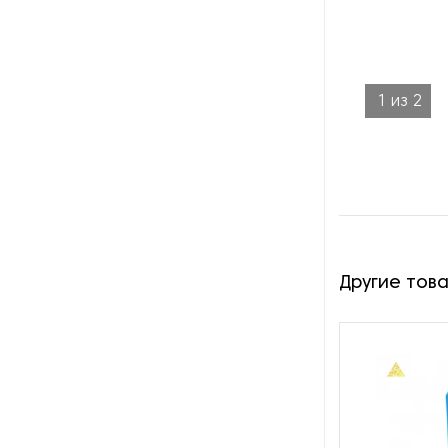
производства азота
Оборудование для
производства свечей
1
из
2
Оборудование для
производства фурнитуры
Оборудование для растяжки
рыболовной сети
Оборудование производства
восковых карандашей
Другие тов
Осушители и увлажнители
Охлаждающие конвейеры
Парогенераторы