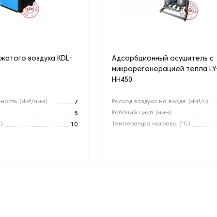
жатого воздуха KDL-
Адсорбционный осушитель с
микрорегенерацией тепла LY
HH450
ность (Нм³/мин)
Расход воздуха на входе (Нм³/ч)
7
Рабочий цикл (мин)
5
)
Температура нагрева (°C)
10