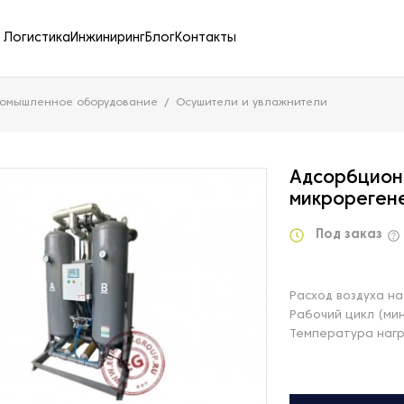
Логистика
Инжиниринг
Блог
Контакты
ромышленное оборудование
Осушители и увлажнители
Адсорбцион
микрореген
Под заказ
Расход воздуха на
Рабочий цикл (ми
Температура нагр