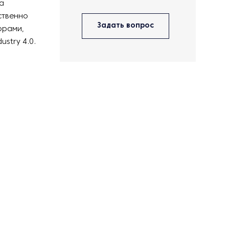
а
ственно
Задать вопрос
орами,
stry 4.0.