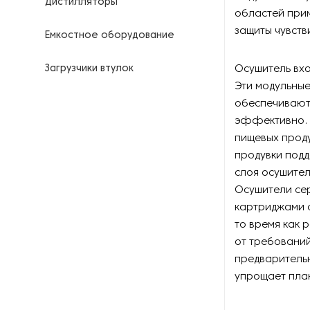
Дистилляторы
областей прим
защиты чувств
Емкостное оборудование
Загрузчики втулок
Осушитель вхо
Эти модульны
Калориферы
обеспечивают
эффективно. 
Компрессоры для
пищевых прод
нефтегазовой
продувки под
промышленности
слоя осушител
Осушители сер
Контрольно-измерительные
приборы
картриджами с
то время как 
Нагреватели для бочек и
от требований
контейнеров
предваритель
упрощает пла
Насосы