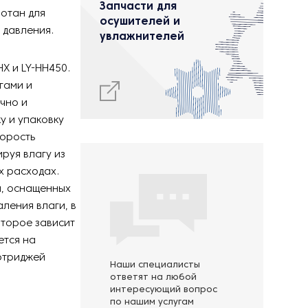
Запчасти для
отан для
осушителей и
 давления.
увлажнителей
X и LY-HH450.
гами и
чно и
 и упаковку
корость
руя влагу из
х расходах.
н, оснащенных
ления влаги, в
оторое зависит
ется на
ртриджей
Наши специалисты
ответят на любой
интересующий вопрос
по нашим услугам