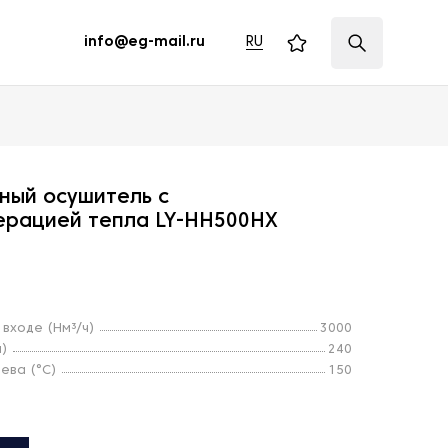
RU
info@eg-mail.ru
ный осушитель с
ерацией тепла LY-HH500HX
 входе (Нм³/ч)
3000
н)
240
ева (°C)
150