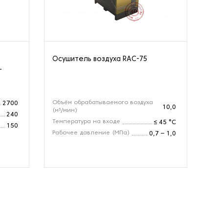
Осушитель воздуха RAC-75
Ос
-
Объём обрабатываемого воздуха
Об
2700
10,0
(м³/мин)
(м
240
Температура на входе
Да
≤ 45 °С
150
(М
Рабочее давление (МПа)
0,7 – 1,0
Те