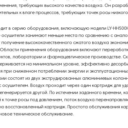
енения, требующих высокого качества воздуха. Он разраб
ительных к влаге процессов, требующих точек росы низкого
дит в серию оборудования, включающую модели LY-HH500H
е осушители занимают меньше места по сравнению с анало
 получение высококачественного сжатого воздуха экономи
Области применения оборудования включают переработку
уктов, лаборатории и фармацевтическое производстве. С
держивается на минимальном уровне, эффективно десорби
я при сниженном потреблении энергии и эксплуатационны
ии состоят из двух экструдированных алюминиевых колон
 осушителем. Воздух проходит через один картридж для уда
регенерируется другой. По истечении заданного времени, к
 к точке росы под давлением, поток воздуха перенаправля
но восстановленный картридж. Простота обслуживания ка
новое техническое обслуживание.