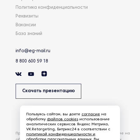
Политика конфиденциальности
Реквизиты
Вакансии
База знаний
info@eg-mail.ru
8 800 600 59 18
Скачать презентацию
Пользуясь сайтом, вы даете
согласие
на
обработку
файлов cookies
использование
аналитических сервисов Яндекс Метрика,
VK.Retargeting, Битрикс24 в соответствии с
Продолжая использовать наш сайт, вы даете согласие на
политикой конфиденциальности и
обработки персональных данных
. Вы
обработку файлов Cookies и других пользовательских