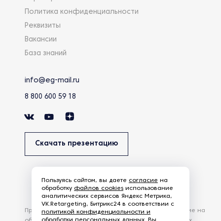
Политика конфиденциальности
Реквизиты
Вакансии
База знаний
info@eg-mail.ru
8 800 600 59 18
Скачать презентацию
Пользуясь сайтом, вы даете
согласие
на
обработку
файлов cookies
использование
аналитических сервисов Яндекс Метрика,
VK.Retargeting, Битрикс24 в соответствии с
Продолжая использовать наш сайт, вы даете согласие на
политикой конфиденциальности и
обработки персональных данных
. Вы
обработку файлов Cookies и других пользовательских