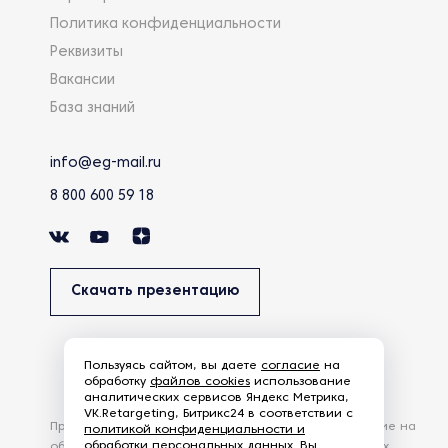
Политика конфиденциальности
Реквизиты
Вакансии
База знаний
info@eg-mail.ru
8 800 600 59 18
Скачать презентацию
Пользуясь сайтом, вы даете
согласие
на
обработку
файлов cookies
использование
аналитических сервисов Яндекс Метрика,
VK.Retargeting, Битрикс24 в соответствии с
Продолжая использовать наш сайт, вы даете согласие на
политикой конфиденциальности и
обработки персональных данных
. Вы
обработку файлов Cookies и других пользовательских