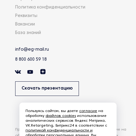
Политика конфиденциальности
Реквизиты
Вакансии
База знаний
info@eg-mail.ru
8 800 600 59 18
Скачать презентацию
Пользуясь сайтом, вы даете
согласие
на
обработку
файлов cookies
использование
аналитических сервисов Яндекс Метрика,
VK.Retargeting, Битрикс24 в соответствии с
Продолжая использовать наш сайт, вы даете согласие на
политикой конфиденциальности и
обработки персональных данных
. Вы
обработку файлов Cookies и других пользовательских