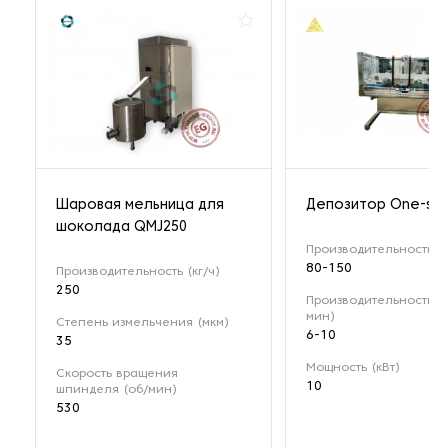
Шаровая мельница для
Депозитор One-sho
шоколада QMJ250
Производительность (к
80-150
Производительность (кг/ч)
250
Производительность (
мин)
Степень измельчения (мкм)
6-10
35
Мощность (кВт)
Скорость вращения
10
шпинделя (об/мин)
530