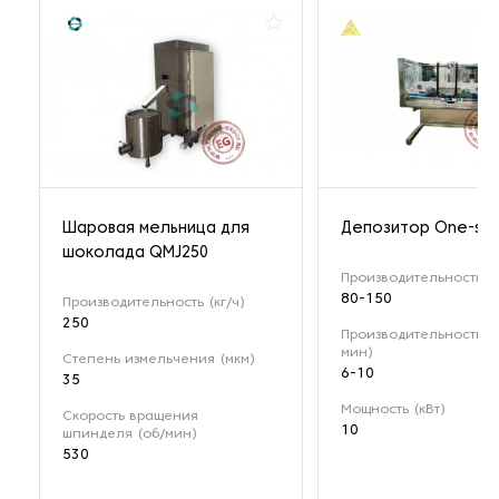
Шаровая мельница для
Депозитор One-sho
шоколада QMJ250
Производительность (к
80-150
Производительность (кг/ч)
250
Производительность (
мин)
Степень измельчения (мкм)
6-10
35
Мощность (кВт)
Скорость вращения
10
шпинделя (об/мин)
530