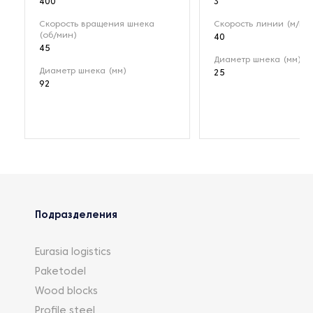
400
3
Скорость вращения шнека
Скорость линии (м/ми
(об/мин)
40
45
Диаметр шнека (мм)
Диаметр шнека (мм)
25
92
Подразделения
Eurasia logistics
Paketodel
Wood blocks
Profile steel