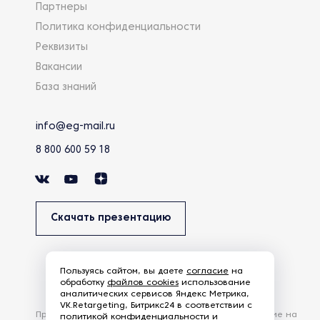
Партнеры
Политика конфиденциальности
Реквизиты
Вакансии
База знаний
info@eg-mail.ru
8 800 600 59 18
Скачать презентацию
Пользуясь сайтом, вы даете
согласие
на
обработку
файлов cookies
использование
аналитических сервисов Яндекс Метрика,
VK.Retargeting, Битрикс24 в соответствии с
Продолжая использовать наш сайт, вы даете согласие на
политикой конфиденциальности и