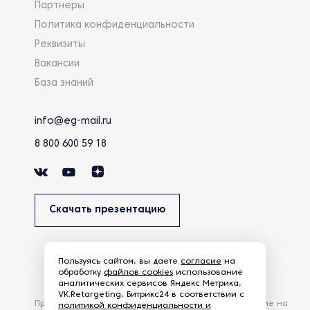
Партнеры
Политика конфиденциальности
Реквизиты
Вакансии
База знаний
info@eg-mail.ru
8 800 600 59 18
Скачать презентацию
Пользуясь сайтом, вы даете
согласие
на
обработку
файлов cookies
использование
аналитических сервисов Яндекс Метрика,
VK.Retargeting, Битрикс24 в соответствии с
Продолжая использовать наш сайт, вы даете согласие на
политикой конфиденциальности и