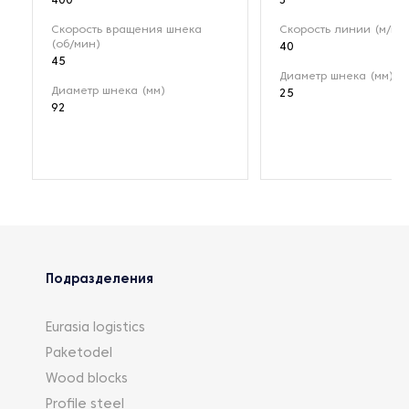
400
3
Скорость вращения шнека
Скорость линии (м/ми
(об/мин)
40
45
Диаметр шнека (мм)
Диаметр шнека (мм)
25
92
Подразделения
Eurasia logistics
Paketodel
Wood blocks
Profile steel