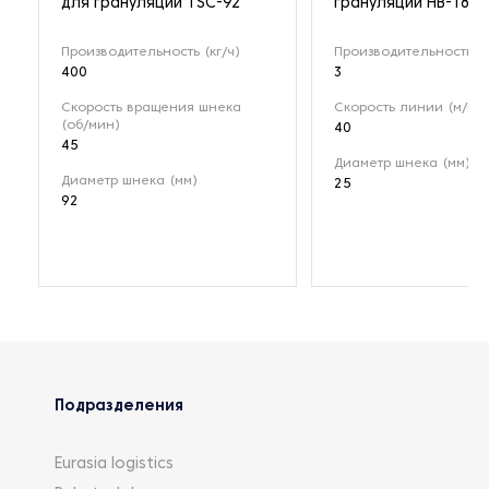
для грануляции TSC-92
грануляции HB-1802
Производительность (кг/ч)
Производительность (к
400
3
Скорость вращения шнека
Скорость линии (м/ми
(об/мин)
40
45
Диаметр шнека (мм)
Диаметр шнека (мм)
25
92
Подразделения
Eurasia logistics