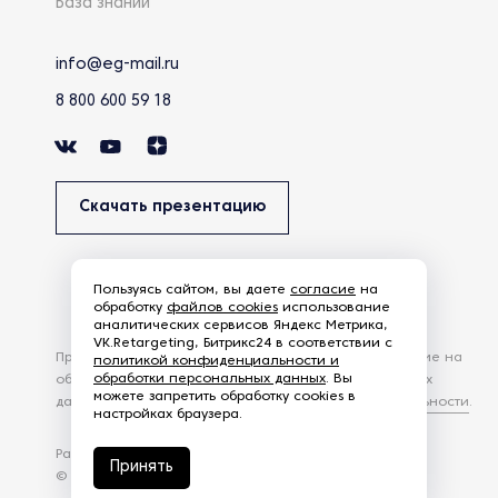
База знаний
info@eg-mail.ru
8 800 600 59 18
Скачать презентацию
Пользуясь сайтом, вы даете
согласие
на
обработку
файлов cookies
использование
аналитических сервисов Яндекс Метрика,
VK.Retargeting, Битрикс24 в соответствии с
Продолжая использовать наш сайт, вы даете согласие на
политикой конфиденциальности и
обработки персональных данных
. Вы
обработку файлов Cookies и других пользовательских
можете запретить обработку cookies в
данных, в соответствии с
Политикой конфиденциальности
.
настройках браузера.
Разработка сайта —
студия Z-Labs
Принять
© 2026 – Eurasia Group. Все права защищены