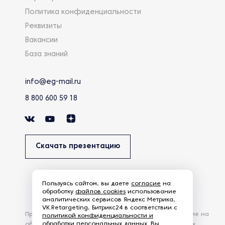
Политика конфиденциальности
Реквизиты
Вакансии
База знаний
info@eg-mail.ru
8 800 600 59 18
Скачать презентацию
Пользуясь сайтом, вы даете
согласие
на
обработку
файлов cookies
использование
аналитических сервисов Яндекс Метрика,
VK.Retargeting, Битрикс24 в соответствии с
Продолжая использовать наш сайт, вы даете согласие на
политикой конфиденциальности и
обработки персональных данных
. Вы
обработку файлов Cookies и других пользовательских