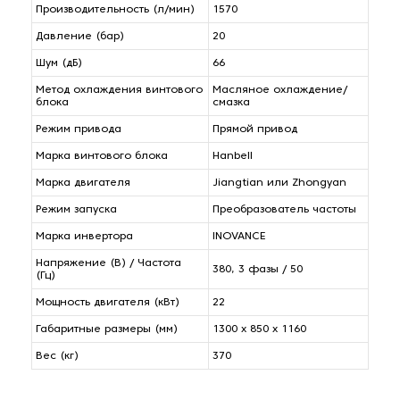
Производительность (л/мин)
1570
Давление (бар)
20
Шум (дБ)
66
Метод охлаждения винтового
Масляное охлаждение/
блока
смазка
Режим привода
Прямой привод
Марка винтового блока
Hanbell
Марка двигателя
Jiangtian или Zhongyan
Режим запуска
Преобразователь частоты
Марка инвертора
INOVANCE
Напряжение (В) / Частота
380, 3 фазы / 50
(Гц)
Мощность двигателя (кВт)
22
Габаритные размеры (мм)
1300 х 850 х 1160
Вес (кг)
370