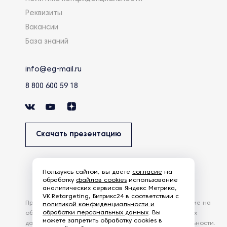
Реквизиты
Вакансии
База знаний
info@eg-mail.ru
8 800 600 59 18
Скачать презентацию
Пользуясь сайтом, вы даете
согласие
на
обработку
файлов cookies
использование
аналитических сервисов Яндекс Метрика,
VK.Retargeting, Битрикс24 в соответствии с
Продолжая использовать наш сайт, вы даете согласие на
политикой конфиденциальности и
обработки персональных данных
. Вы
обработку файлов Cookies и других пользовательских
можете запретить обработку cookies в
данных, в соответствии с
Политикой конфиденциальности
.