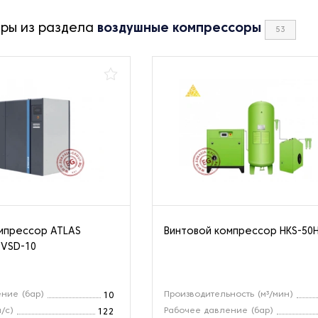
ары из раздела
воздушные компрессоры
53
мпрессор ATLAS
Винтовой компрессор HKS-50
 VSD-10
ние (бар)
Производительность (м³/мин)
10
/с)
Рабочее давление (бар)
122