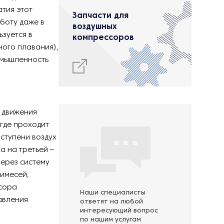
тия этот
Запчасти для
боту даже в
воздушных
зуется в
компрессоров
ного плавания),
омышленность
 движения
 где проходит
 ступени воздух
а на третьей –
через систему
римесей,
ссора
Наши специалисты
авления
ответят на любой
интересующий вопрос
по нашим услугам