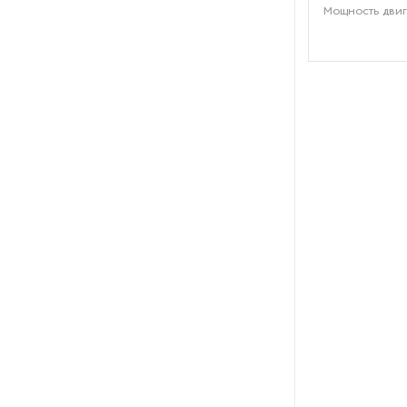
Мощность двиг
Рефрижераторные
контейнеры
Системы оснежения
Стабилизаторы напряжения
Теплогенераторы
Термостаты
Ультразвуковые ванны
Фильтры расплава
Чиллеры
Шкафы управления