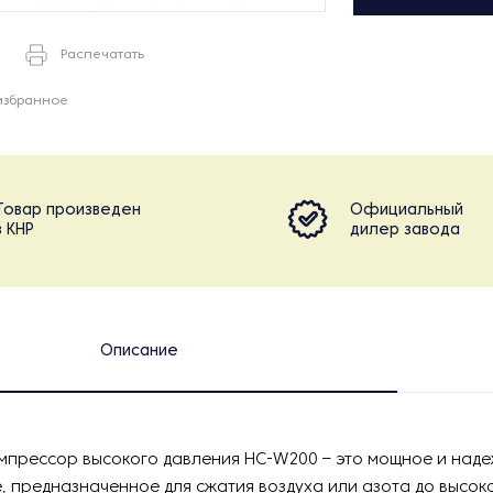
Распечатать
избранное
Товар произведен
Официальный
в КНР
дилер завода
Описание
мпрессор высокого давления HC-W200 – это мощное и над
 предназначенное для сжатия воздуха или азота до высоко