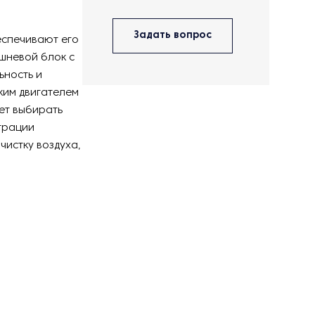
Задать вопрос
еспечивают его
шневой блок с
ьность и
ким двигателем
ет выбирать
трации
чистку воздуха,