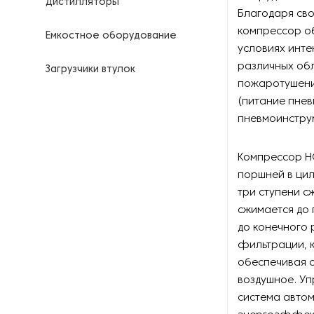
Дистилляторы
Благодаря сво
компрессор о
Емкостное оборудование
условиях инте
различных обл
Загрузчики втулок
пожаротушени
(питание пнев
Калориферы
пневмоинстру
Компрессоры для
нефтегазовой
Компрессор H
промышленности
поршней в цил
три ступени с
Контрольно-измерительные
приборы
сжимается до 
до конечного 
Нагреватели для бочек и
фильтрации, к
контейнеров
обеспечивая с
воздушное. У
Насосы
система автом