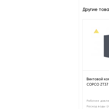
Пароочистители
Другие тов
Пищевые и технологические
смесители
Пластинчатые
теплообменники
Порошковые питатели
Промышленные
отопительные котлы
Промышленные пылесосы
Винтовой ко
COPCO ZT37
Растариватели
Резервуары для хранения
Рабочее давле
газа
Расход воды (л