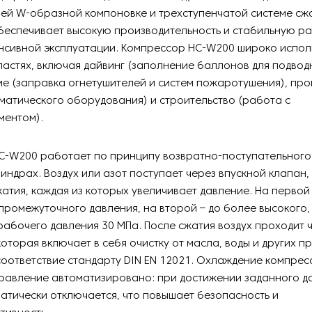
ей W-образной компоновке и трехступенчатой системе сжа
беспечивает высокую производительность и стабильную ра
нсивной эксплуатации. Компрессор HC-W200 широко исполь
астях, включая дайвинг (заполнение баллонов для подвод
е (заправка огнетушителей и систем пожаротушения), пр
матического оборудования) и строительство (работа с
ментом).
C-W200 работает по принципу возвратно-поступательного
индрах. Воздух или азот поступает через впускной клапан,
жатия, каждая из которых увеличивает давление. На первой
промежуточного давления, на второй – до более высокого, 
рабочего давления 30 МПа. После сжатия воздух проходит 
оторая включает в себя очистку от масла, воды и других п
оответствие стандарту DIN EN 12021. Охлаждение компре
правление автоматизировано: при достижении заданного д
атически отключается, что повышает безопасность и