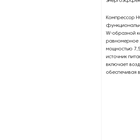
энергоэффект
Оборудование для
восстановления щеток
Компрессор HC
Оборудование для намотки
функциональн
веревки
W-образной к
равномерное 
Оборудование для намотки
мощностью 7,5
лески
источник пита
включает возд
Оборудование для
обслуживания конвейеров
обеспечивая в
Оборудование для
перемотки рулонных
материалов
Оборудование для
перфорации конвейерной
ленты
Оборудование для