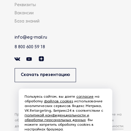
Реквизиты
Вакансии
База знаний
info@eg-mail.ru
8 800 600 59 18
Скачать презентацию
Пользуясь сайтом, вы даете
согласие
на
обработку
файлов cookies
использование
аналитических сервисов Яндекс Метрика,
VK.Retargeting, Битрикс24 в соответствии с
Продолжая использовать наш сайт, вы даете согласие на
политикой конфиденциальности и
обработки персональных данных
. Вы
обработку файлов Cookies и других пользовательских
можете запретить обработку cookies в
данных, в соответствии с
Политикой конфиденциальности
.
настройках браузера.