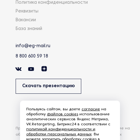
Политика конфиденциальности
Реквизиты
Вакансии
База знаний
info@eg-mail.ru
8 800 600 59 18
Скачать презентацию
Пользуясь сайтом, вы даете
согласие
на
обработку
файлов cookies
использование
аналитических сервисов Яндекс Метрика,
VK.Retargeting, Битрикс24 в соответствии с
Продолжая использовать наш сайт, вы даете согласие на
политикой конфиденциальности и
обработки персональных данных
. Вы
обработку файлов Cookies и других пользовательских
можете запретить обработку cookies в