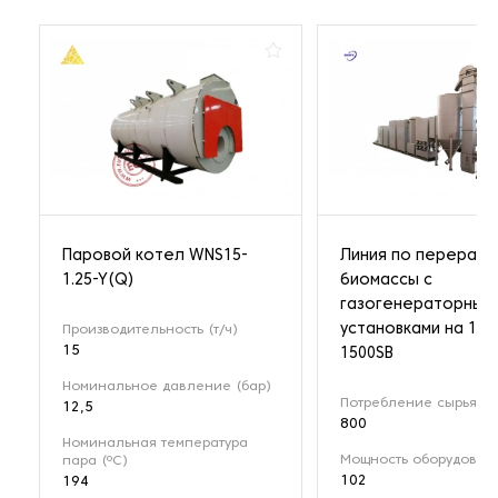
Паровой котел WNS15-
Линия по перерабо
1.25-Y(Q)
биомассы с
газогенераторным
установками на 1 М
Производительность (т/ч)
15
1500SB
Номинальное давление (бар)
Потребление сырья (кг
12,5
800
Номинальная температура
Мощность оборудовани
пара (ºС)
102
194