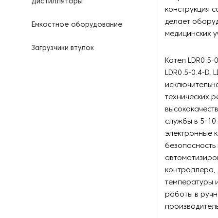
Дистилляторы
конструкция с
делает обору
Емкостное оборудование
медицинских у
Загрузчики втулок
Котел LDR0.5-0
Калориферы
LDR0.5-0.4-D, 
исключительн
Компрессоры для
технических р
нефтегазовой
высококачеств
промышленности
службы в 5-10
электронные 
Контрольно-измерительные
приборы
безопасность
автоматизиро
Нагреватели для бочек и
контроллера,
контейнеров
температуры и
работы в ручн
Насосы
производитель