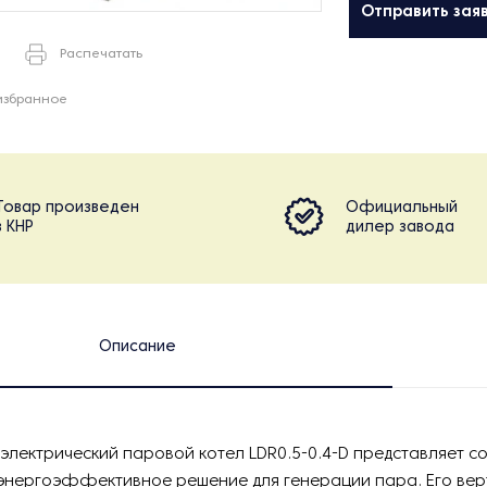
Отправить зая
Распечатать
избранное
Товар произведен
Официальный
в КНР
дилер завода
Описание
электрический паровой котел LDR0.5-0.4-D представляет с
энергоэффективное решение для генерации пара. Его вер