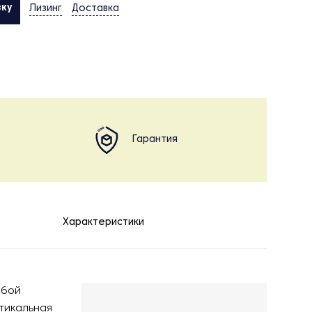
вку
Лизинг
Доставка
Гарантия
Характеристики
обой
тикальная