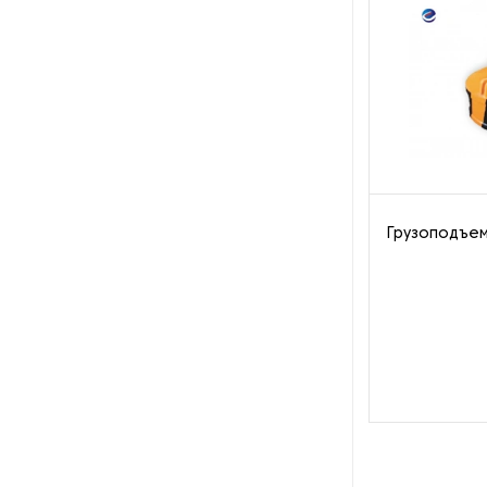
Пароочистители
Пищевые и технологические
смесители
Пластинчатые
теплообменники
Порошковые питатели
Грузоподъе
Промышленные
отопительные котлы
Промышленные пылесосы
Растариватели
Резервуары для хранения
газа