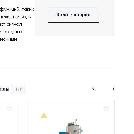
 функций, таких
Задать вопрос
 нехватки воды
аст сигнал
ез вредных
еменным
тлы
169