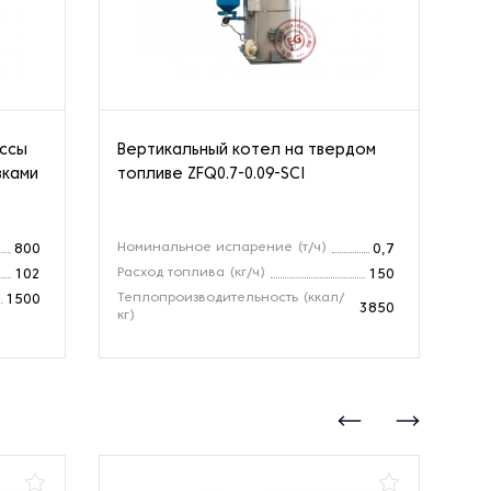
ассы
Вертикальный котел на твердом
Па
вками
топливе ZFQ0.7-0.09-SCI
Номинальное испарение (т/ч)
Но
800
0,7
Расход топлива (кг/ч)
Зо
102
150
Теплопроизводительность (ккал/
Те
1500
3850
кг)