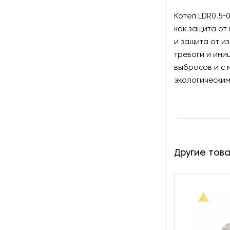
Оборудование для
восстановления щеток
Котел LDR0.5-
как защита от
Оборудование для намотки
и защита от и
веревки
тревоги и ини
выбросов и с
Оборудование для намотки
экологическим
лески
Оборудование для
обслуживания конвейеров
Оборудование для
перемотки рулонных
Другие тов
материалов
Оборудование для
перфорации конвейерной
ленты
Оборудование для