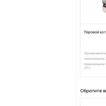
производства азота
Оборудование для
производства свечей
Оборудование для
Паровой кот
производства фурнитуры
Оборудование для растяжки
рыболовной сети
Производитель
Номинальное 
Оборудование производства
Номинальная 
восковых карандашей
(ºС)
Осушители и увлажнители
Охлаждающие конвейеры
Обратите 
Парогенераторы