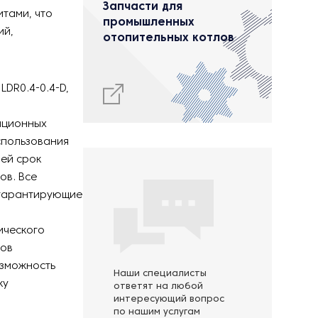
Запчасти для
итами, что
промышленных
ий,
отопительных котлов
 LDR0.4-0.4-D,
ационных
спользования
ей срок
ов. Все
 гарантирующие
ического
ров
озможность
Наши специалисты
ку
ответят на любой
интересующий вопрос
по нашим услугам