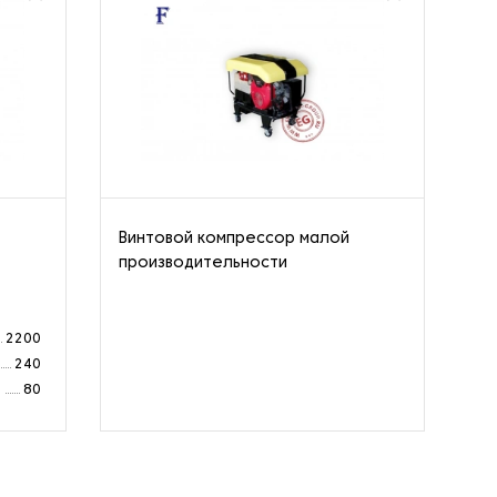
Винтовой компрессор малой
Ст
производительности
од
ко
2200
240
а
80