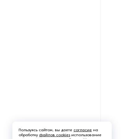
Рефрижераторные
контейнеры
Системы оснежения
Стабилизаторы напряжения
Теплогенераторы
Термостаты
Ультразвуковые ванны
Фильтры расплава
Чиллеры
Пользуясь сайтом, вы даете
согласие
на
Шкафы управления
обработку
файлов cookies
использование