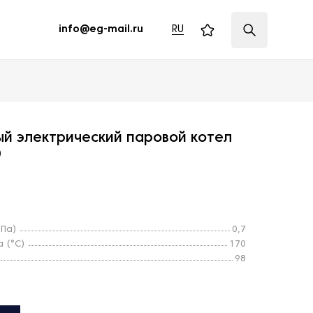
RU
info@eg-mail.ru
й электрический паровой котел
D
МПа)
0,7
 (°С)
170
98