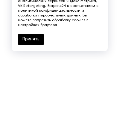
аналитических сервисов Яндекс Метрика,
VK.Retargeting, Битрикс24 в соответствии с
Щеточно-шлифовальные
политикой конфиденциальности и
станки
обработки персональных данных
. Вы
можете запретить обработку cookies в
настройках браузера.
Электродвигатели
Принять