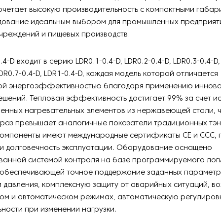
очетает высокую производительность с компактными габар
дование идеальным выбором для промышленных предприят
чреждений и пищевых производств.
.4-D входит в серию LDR0.1-0.4-D, LDR0.2-0.4-D, LDR0.3-0.4-D,
LDR0.7-0.4-D, LDR1-0.4-D, каждая модель которой отличается
ой энергоэффективностью благодаря применению иннов
ешений. Тепловая эффективность достигает 99% за счет и
енных нагревательных элементов из нержавеющей стали, ч
 раз превышает аналогичные показатели традиционных тэн
компоненты имеют международные сертификаты CE и CCC,
 и долговечность эксплуатации. Оборудование оснащено
ванной системой контроля на базе программируемого лог
 обеспечивающей точное поддержание заданных парамет
 давления, комплексную защиту от аварийных ситуаций, в
ом и автоматическом режимах, автоматическую регулиров
ности при изменении нагрузки.