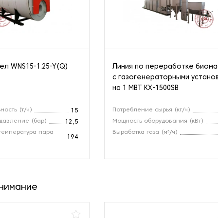
ел WNS15-1.25-Y(Q)
Линия по переработке биом
с газогенераторными устано
на 1 МВТ KX-1500SB
ность (т/ч)
Потребление сырья (кг/ч)
15
давление (бар)
Мощность оборудования (кВт)
12,5
температура пара
Выработка газа (м³/ч)
194
внимание