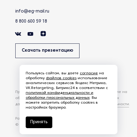
info@eg-mail.ru
8 800 600 59 18
Скачать презентацию
Пользуясь сайтом, вы даете
согласие
на
обработку
файлов cookies
использование
аналитических сервисов Яндекс Метрика,
VK.Retargeting, Битрикс24 в соответствии с
Продолжая использовать наш сайт, вы даете согласие на
политикой конфиденциальности и
обработки персональных данных
. Вы
обработку файлов Cookies и других пользовательских
можете запретить обработку cookies в
данных, в соответствии с
Политикой конфиденциальности
.
настройках браузера.
Разработка сайта —
студия Z-Labs
Принять
© 2026 – Eurasia Group. Все права защищены