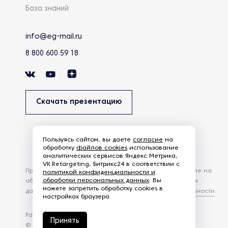
База знаний
info@eg-mail.ru
8 800 600 59 18
Скачать презентацию
Пользуясь сайтом, вы даете
согласие
на
обработку
файлов cookies
использование
аналитических сервисов Яндекс Метрика,
VK.Retargeting, Битрикс24 в соответствии с
Продолжая использовать наш сайт, вы даете согласие на
политикой конфиденциальности и
обработки персональных данных
. Вы
обработку файлов Cookies и других пользовательских
можете запретить обработку cookies в
данных, в соответствии с
Политикой конфиденциальности
.
настройках браузера.
Разработка сайта —
студия Z-Labs
Принять
© 2026 – Eurasia Group. Все права защищены