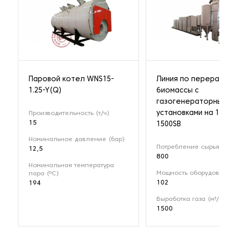
Паровой котел WNS15-
Линия по перерабо
1.25-Y(Q)
биомассы с
газогенераторным
установками на 1 М
Производительность (т/ч)
15
1500SB
Номинальное давление (бар)
Потребление сырья (кг
12,5
800
Номинальная температура
Мощность оборудовани
пара (ºС)
102
194
Выработка газа (м³/ч)
1500