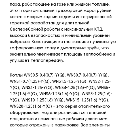
пара, работающее на газе или жидком топливе.
Этот горизонтальный трехходовой жаротрубный
котел с мокрым задним ходом и интегрированной
горелкой разработан для длительной
бесперебойной работы с максимальным КПД,
высокой безопасностью и минимальным уровнем
выбросов. Конструкция котла включает уникальную
гофрированную топку и дымогарные трубы, что
значительно увеличивает площадь теплообмена и
улучшает теплопередачу.
Котлы WNS0.5-0.4(0.7)-Y(Q), WNS0.7-0.4(0.7)-Y(Q),
WNS1-0.7(1.25)-Y(Q), WNS1.5-1.25-Y(Q), WNS2-1.25-
Y(Q), WNS3-1.25-Y(Q), WNS4-1.25(1.6)-Y(Q), WNS5-
1.25(1.6)-Y(Q), WNS6-1.25(1.6)-Y(Q), WNS8-1.25(1.6)-
Y(Q), WNS10-1.25(1.6)-Y(Q), WNS15-1.25(1.6)-Y(Q),
WNS20-1.25(1.6)-Y(Q) – это серия отопительного
оборудования, модели различаются тепловой
мощностью и номинальным рабочим давлением,
которые отражены в маркировке. Все элементы