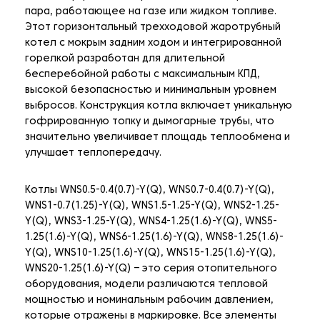
пара, работающее на газе или жидком топливе.
Этот горизонтальный трехходовой жаротрубный
котел с мокрым задним ходом и интегрированной
горелкой разработан для длительной
бесперебойной работы с максимальным КПД,
высокой безопасностью и минимальным уровнем
выбросов. Конструкция котла включает уникальную
гофрированную топку и дымогарные трубы, что
значительно увеличивает площадь теплообмена и
улучшает теплопередачу.
Котлы WNS0.5-0.4(0.7)-Y(Q), WNS0.7-0.4(0.7)-Y(Q),
WNS1-0.7(1.25)-Y(Q), WNS1.5-1.25-Y(Q), WNS2-1.25-
Y(Q), WNS3-1.25-Y(Q), WNS4-1.25(1.6)-Y(Q), WNS5-
1.25(1.6)-Y(Q), WNS6-1.25(1.6)-Y(Q), WNS8-1.25(1.6)-
Y(Q), WNS10-1.25(1.6)-Y(Q), WNS15-1.25(1.6)-Y(Q),
WNS20-1.25(1.6)-Y(Q) – это серия отопительного
оборудования, модели различаются тепловой
мощностью и номинальным рабочим давлением,
которые отражены в маркировке. Все элементы