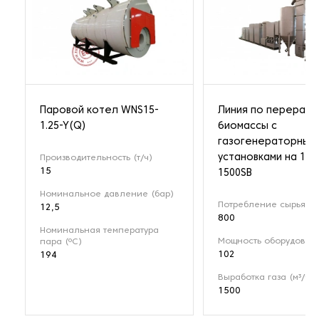
Паровой котел WNS15-
Линия по перерабо
1.25-Y(Q)
биомассы с
газогенераторным
установками на 1 М
Производительность (т/ч)
15
1500SB
Номинальное давление (бар)
Потребление сырья (кг
12,5
800
Номинальная температура
Мощность оборудовани
пара (ºС)
102
194
Выработка газа (м³/ч)
1500