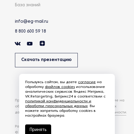
База знаний
info@eg-mail.ru
8 800 600 59 18
Скачать презентацию
Пользуясь сайтом, вы даете
согласие
на
обработку
файлов cookies
использование
аналитических сервисов Яндекс Метрика,
VK.Retargeting, Битрикс24 в соответствии с
Продолжая использовать наш сайт, вы даете согласие на
политикой конфиденциальности и
обработки персональных данных
. Вы
обработку файлов Cookies и других пользовательских
можете запретить обработку cookies в
данных, в соответствии с
Политикой конфиденциальности
.
настройках браузера.
Разработка сайта —
студия Z-Labs
Принять
© 2026 – Eurasia Group. Все права защищены