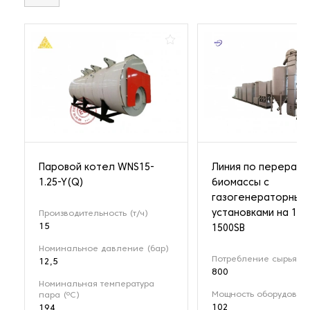
Паровой котел WNS15-
Линия по перерабо
1.25-Y(Q)
биомассы с
газогенераторным
установками на 1 М
Производительность (т/ч)
15
1500SB
Номинальное давление (бар)
Потребление сырья (кг
12,5
800
Номинальная температура
Мощность оборудовани
пара (ºС)
102
194