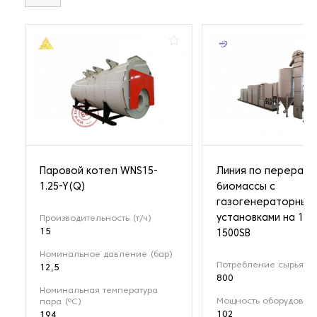
Паровой котел WNS15-
Линия по перерабо
1.25-Y(Q)
биомассы с
газогенераторным
установками на 1 М
Производительность (т/ч)
15
1500SB
Номинальное давление (бар)
Потребление сырья (кг
12,5
800
Номинальная температура
Мощность оборудовани
пара (ºС)
102
194