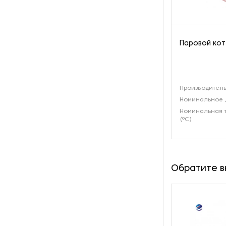
Пароочистители
Пищевые и технологические
Паровой кот
смесители
Пластинчатые
теплообменники
Производитель
Номинальное 
Порошковые питатели
Номинальная 
(ºС)
Промышленные
отопительные котлы
Промышленные пылесосы
Обратите 
Растариватели
Резервуары для хранения
газа