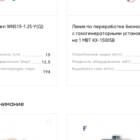
ел WNS15-1.25-Y(Q)
Линия по переработке биом
с газогенераторными устано
на 1 МВТ KX-1500SB
ность (т/ч)
Потребление сырья (кг/ч)
15
давление (бар)
Мощность оборудования (кВт)
12,5
температура пара
Выработка газа (м³/ч)
194
внимание