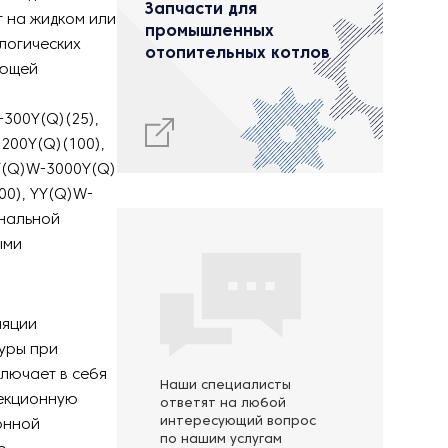
Запчасти для
 на жидком или
промышленных
логических
отопительных котлов
ающей
300Y(Q)(25),
200Y(Q)(100),
Y(Q)W-3000Y(Q)
00), YY(Q)W-
инальной
ыми
ляции
туры при
лючает в себя
Наши специалисты
екционную
ответят на любой
интересующий вопрос
онной
по нашим услугам