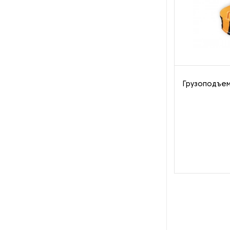
Рефрижераторные
контейнеры
Системы оснежения
Стабилизаторы напряжения
Грузоподъе
Теплогенераторы
Термостаты
Ультразвуковые ванны
Фильтры расплава
Чиллеры
Шкафы управления