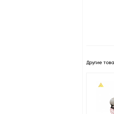
производства азота
Оборудование для
производства свечей
Оборудование для
производства фурнитуры
Оборудование для растяжки
рыболовной сети
Другие тов
Оборудование производства
восковых карандашей
Осушители и увлажнители
Охлаждающие конвейеры
Парогенераторы