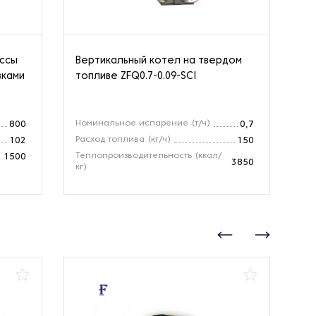
ассы
Вертикальный котел на твердом
Па
вками
топливе ZFQ0.7-0.09-SCI
Номинальное испарение (т/ч)
Но
800
0,7
Расход топлива (кг/ч)
Зо
102
150
Теплопроизводительность (ккал/
Те
1500
3850
кг)