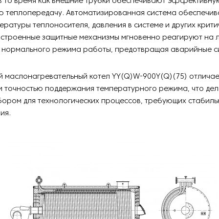
 в то время как внешние трубки обеспечивают эффективну
ю теплопередачу. Автоматизированная система обеспечив
ературы теплоносителя, давления в системе и других крит
Встроенные защитные механизмы мгновенно реагируют на
т нормального режима работы, предотвращая аварийные с
 маслонагревательный котел YY(Q)W-900Y(Q)(75) отличае
 точностью поддержания температурного режима, что дел
бором для технологических процессов, требующих стабиль
ия.