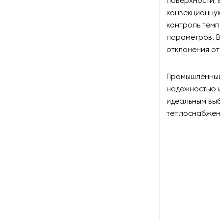
поверхности,
Оборудование для
конвекционну
восстановления щеток
контроль темп
параметров. 
Оборудование для намотки
веревки
отклонения о
Оборудование для намотки
Промышленный
лески
надежностью и
идеальным вы
Оборудование для
обслуживания конвейеров
теплоснабжен
Оборудование для
перемотки рулонных
материалов
Оборудование для
перфорации конвейерной
ленты
Оборудование для