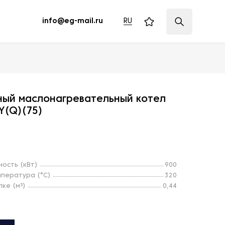
RU
info@eg-mail.ru
ый маслонагревательный котел
Y(Q)(75)
ость (кВт)
900
пература (°С)
320
ке (м³)
0,44