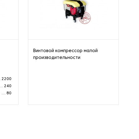
Винтовой компрессор малой
Ст
производительности
од
ко
2200
240
а
80