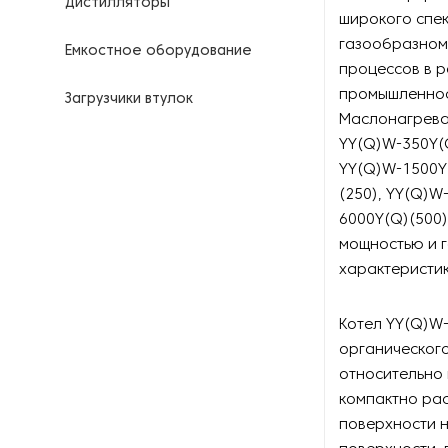
Дистилляторы
широкого спе
газообразном
Емкостное оборудование
процессов в 
промышленност
Загрузчики втулок
Маслонагреват
YY(Q)W-350Y(Q
Калориферы
YY(Q)W-1500Y(
(250), YY(Q)W
Компрессоры для
нефтегазовой
6000Y(Q)(500)
промышленности
мощностью и 
характеристи
Контрольно-измерительные
приборы
Котел YY(Q)W-
Нагреватели для бочек и
органического
контейнеров
относительно 
компактно ра
Насосы
поверхности 