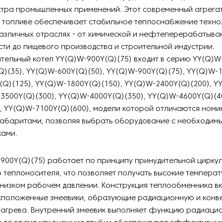
ктра промышленных применений. Этот современный агрегат
 топливе обеспечивает стабильное теплоснабжение техно
различных отраслях - от химической и нефтеперерабатыв
и до пищевого производства и строительной индустрии.
ельный котел YY(Q)W-900Y(Q)(75) входит в серию YY(Q)W-
)(35), YY(Q)W-600Y(Q)(50), YY(Q)W-900Y(Q)(75), YY(Q)W-1
Q)(125), YY(Q)W-1800Y(Q)(150), YY(Q)W-2400Y(Q)(200), Y
-3500Y(Q)(300), YY(Q)W-4000Y(Q)(350), YY(Q)W-4600Y(Q)(4
, YY(Q)W-7100Y(Q)(600), модели которой отличаются ном
габаритами, позволяя выбрать оборудование с необходим
ками.
900Y(Q)(75) работает по принципу принудительной цирку
 теплоносителя, что позволяет получать высокие темпера
низком рабочем давлении. Конструкция теплообменника вк
сположенные змеевики, образующие радиационную и конв
нагрева. Внутренний змеевик выполняет функцию радиаци