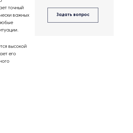
ю
ает точный
Задать вопрос
ически важных
 любые
итуации.
тся высокой
ает его
ного