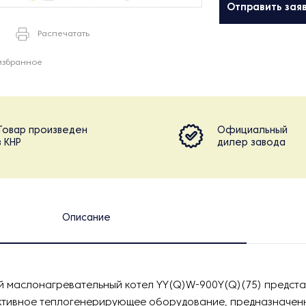
Отправить зая
Распечатать
избранное
Товар произведен
Официальный
в КНР
дилер завода
Описание
 маслонагревательный котел YY(Q)W-900Y(Q)(75) предста
ивное теплогенерирующее оборудование, предназначенн