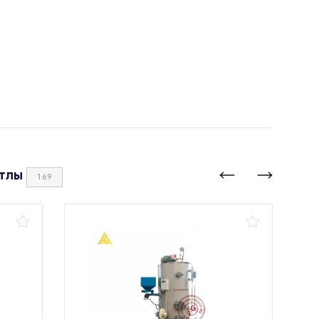
тлы
169