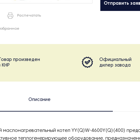
Отправить зая
Распечатать
избранное
Товар произведен
Официальный
в КНР
дилер завода
Описание
 маслонагревательный котел YY(Q)W-4600Y(Q)(400) предс
ивное теплогенерирующее оборудование, предназначенн