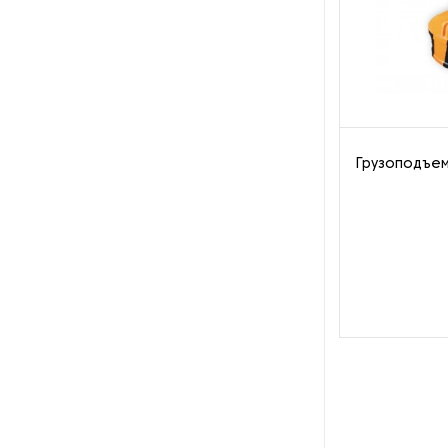
Рефрижераторные
контейнеры
Системы оснежения
Стабилизаторы напряжения
Грузоподъе
Теплогенераторы
Термостаты
Ультразвуковые ванны
Фильтры расплава
Чиллеры
Шкафы управления