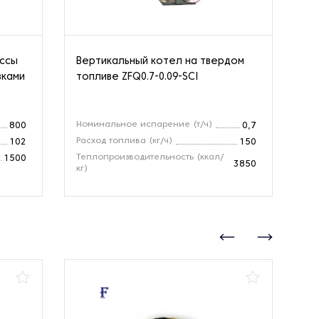
ассы
Вертикальный котел на твердом
Па
вками
топливе ZFQ0.7-0.09-SCI
Номинальное испарение (т/ч)
Но
800
0,7
Расход топлива (кг/ч)
Зо
102
150
Теплопроизводительность (ккал/
Те
1500
3850
кг)