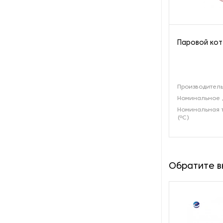
Пароочистители
Пищевые и технологические
Паровой кот
смесители
Пластинчатые
теплообменники
Производитель
Номинальное 
Порошковые питатели
Номинальная 
(ºС)
Промышленные
отопительные котлы
Промышленные пылесосы
Обратите 
Растариватели
Резервуары для хранения
газа