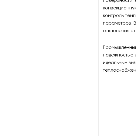
поверхности,
Оборудование для
конвекционну
восстановления щеток
контроль темп
параметров. 
Оборудование для намотки
веревки
отклонения о
Оборудование для намотки
Промышленный
лески
надежностью и
идеальным вы
Оборудование для
обслуживания конвейеров
теплоснабжен
Оборудование для
перемотки рулонных
материалов
Оборудование для
перфорации конвейерной
ленты
Оборудование для