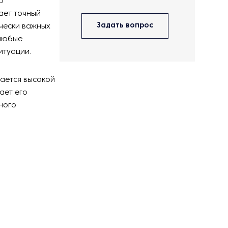
ю
ает точный
Задать вопрос
ически важных
 любые
итуации.
ается высокой
ает его
ного