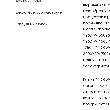
Дистилляторы
широкого спе
газообразном
Емкостное оборудование
процессов в 
промышленност
Загрузчики втулок
Маслонагреват
YY(Q)W-350Y(Q
Калориферы
YY(Q)W-1500Y(
(250), YY(Q)W
Компрессоры для
нефтегазовой
6000Y(Q)(500)
промышленности
мощностью и 
характеристи
Контрольно-измерительные
приборы
Котел YY(Q)W-
Нагреватели для бочек и
органического
контейнеров
относительно 
компактно ра
Насосы
поверхности 