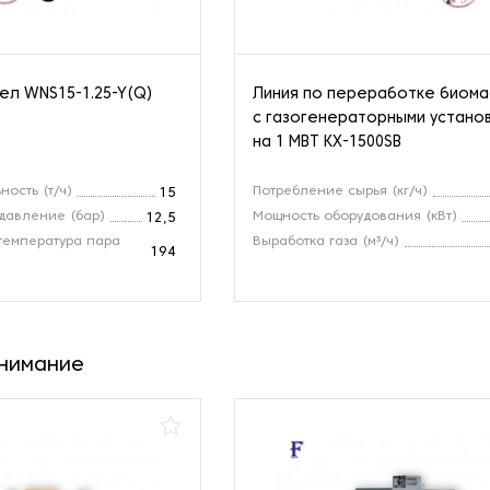
ел WNS15-1.25-Y(Q)
Линия по переработке биом
с газогенераторными устано
на 1 МВТ KX-1500SB
ность (т/ч)
Потребление сырья (кг/ч)
15
давление (бар)
Мощность оборудования (кВт)
12,5
температура пара
Выработка газа (м³/ч)
194
внимание