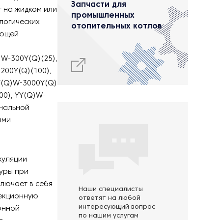
Запчасти для
 на жидком или
промышленных
логических
отопительных котлов
ающей
)W-300Y(Q)(25),
200Y(Q)(100),
Y(Q)W-3000Y(Q)
00), YY(Q)W-
инальной
ыми
куляции
туры при
лючает в себя
Наши специалисты
екционную
ответят на любой
интересующий вопрос
онной
по нашим услугам