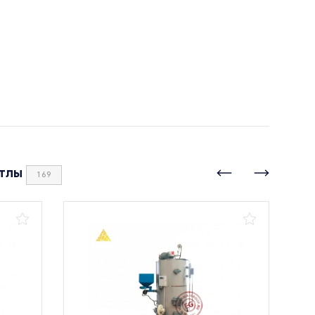
тлы
169