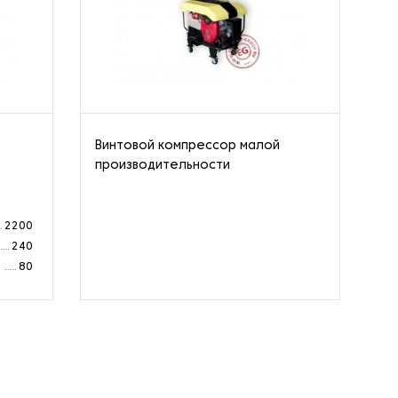
Винтовой компрессор малой
Ст
производительности
од
ко
2200
240
а
80