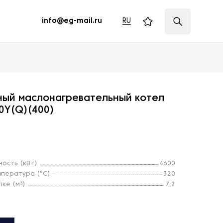
RU
info@eg-mail.ru
ый маслонагревательный котел
0Y(Q)(400)
ость (кВт)
4600
пература (°С)
320
ке (м³)
7,2