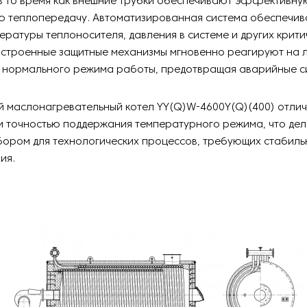
 в то время как внешние трубки обеспечивают эффективну
ю теплопередачу. Автоматизированная система обеспечив
ературы теплоносителя, давления в системе и других крит
Встроенные защитные механизмы мгновенно реагируют на
т нормального режима работы, предотвращая аварийные с
 маслонагревательный котел YY(Q)W-4600Y(Q)(400) отлич
 точностью поддержания температурного режима, что дел
бором для технологических процессов, требующих стабиль
ия.