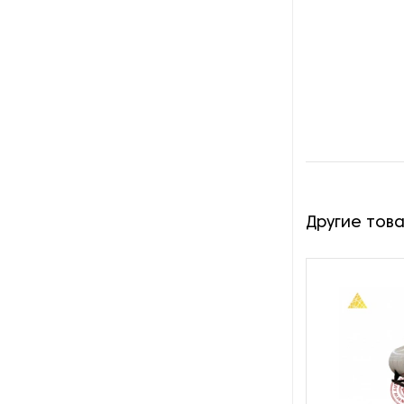
производства азота
Оборудование для
производства свечей
Оборудование для
производства фурнитуры
Оборудование для растяжки
рыболовной сети
Другие тов
Оборудование производства
восковых карандашей
Осушители и увлажнители
Охлаждающие конвейеры
Парогенераторы