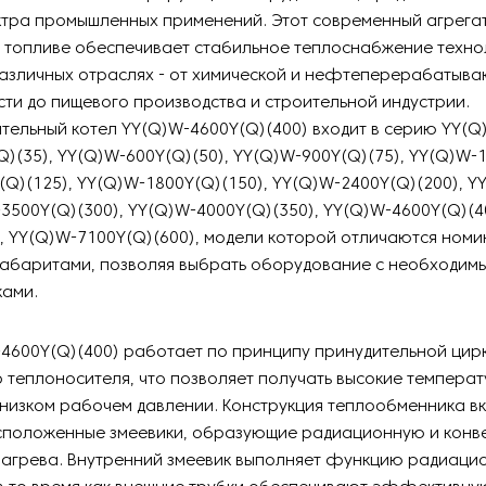
ктра промышленных применений. Этот современный агрегат
 топливе обеспечивает стабильное теплоснабжение техно
различных отраслях - от химической и нефтеперерабатыв
и до пищевого производства и строительной индустрии.
ельный котел YY(Q)W-4600Y(Q)(400) входит в серию YY(Q
)(35), YY(Q)W-600Y(Q)(50), YY(Q)W-900Y(Q)(75), YY(Q)W-1
Q)(125), YY(Q)W-1800Y(Q)(150), YY(Q)W-2400Y(Q)(200), Y
-3500Y(Q)(300), YY(Q)W-4000Y(Q)(350), YY(Q)W-4600Y(Q)(4
, YY(Q)W-7100Y(Q)(600), модели которой отличаются ном
габаритами, позволяя выбрать оборудование с необходим
ками.
4600Y(Q)(400) работает по принципу принудительной цир
 теплоносителя, что позволяет получать высокие темпера
низком рабочем давлении. Конструкция теплообменника вк
сположенные змеевики, образующие радиационную и конв
нагрева. Внутренний змеевик выполняет функцию радиаци