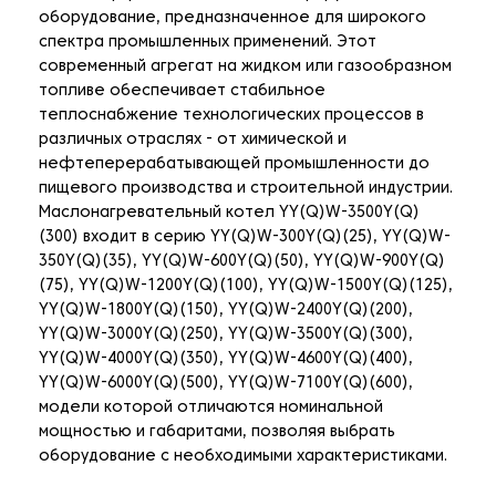
оборудование, предназначенное для широкого
спектра промышленных применений. Этот
современный агрегат на жидком или газообразном
топливе обеспечивает стабильное
теплоснабжение технологических процессов в
различных отраслях - от химической и
нефтеперерабатывающей промышленности до
пищевого производства и строительной индустрии.
Маслонагревательный котел YY(Q)W-3500Y(Q)
(300) входит в серию YY(Q)W-300Y(Q)(25), YY(Q)W-
350Y(Q)(35), YY(Q)W-600Y(Q)(50), YY(Q)W-900Y(Q)
(75), YY(Q)W-1200Y(Q)(100), YY(Q)W-1500Y(Q)(125),
YY(Q)W-1800Y(Q)(150), YY(Q)W-2400Y(Q)(200),
YY(Q)W-3000Y(Q)(250), YY(Q)W-3500Y(Q)(300),
YY(Q)W-4000Y(Q)(350), YY(Q)W-4600Y(Q)(400),
YY(Q)W-6000Y(Q)(500), YY(Q)W-7100Y(Q)(600),
модели которой отличаются номинальной
мощностью и габаритами, позволяя выбрать
оборудование с необходимыми характеристиками.