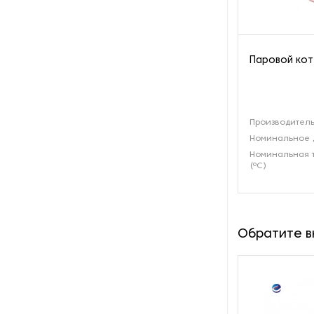
Пароочистители
Пищевые и технологические
Паровой кот
смесители
Пластинчатые
теплообменники
Производитель
Номинальное 
Порошковые питатели
Номинальная 
(ºС)
Промышленные
отопительные котлы
Промышленные пылесосы
Обратите 
Растариватели
Резервуары для хранения
газа