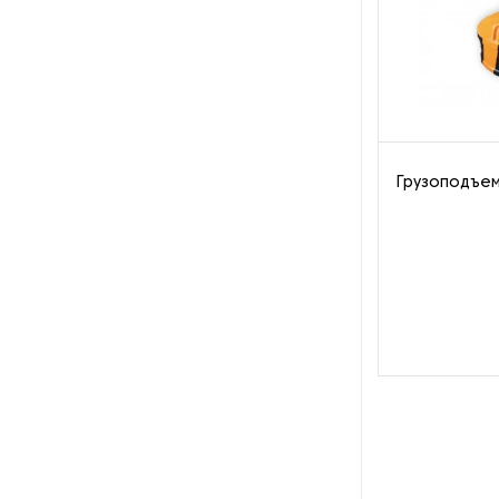
Рефрижераторные
контейнеры
Системы оснежения
Стабилизаторы напряжения
Грузоподъе
Теплогенераторы
Термостаты
Ультразвуковые ванны
Фильтры расплава
Чиллеры
Шкафы управления