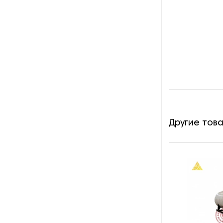
производства азота
Оборудование для
производства свечей
Оборудование для
производства фурнитуры
Оборудование для растяжки
рыболовной сети
Другие тов
Оборудование производства
восковых карандашей
Осушители и увлажнители
Охлаждающие конвейеры
Парогенераторы