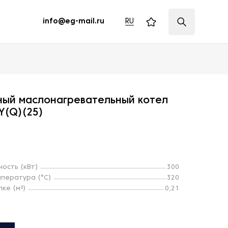
RU
info@eg-mail.ru
ый маслонагревательный котел
Y(Q)(25)
ость (кВт)
300
пература (°С)
320
ке (м³)
0,21