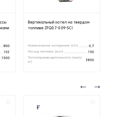
ассы
Вертикальный котел на твердом
Па
вками
топливе ZFQ0.7-0.09-SCI
Номинальное испарение (т/ч)
Но
800
0,7
Расход топлива (кг/ч)
Зо
102
150
Теплопроизводительность (ккал/
Те
1500
3850
кг)