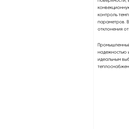
поверхности,
Оборудование для
конвекционну
восстановления щеток
контроль темп
параметров. 
Оборудование для намотки
веревки
отклонения о
Оборудование для намотки
Промышленный
лески
надежностью и
идеальным вы
Оборудование для
обслуживания конвейеров
теплоснабжен
Оборудование для
перемотки рулонных
материалов
Оборудование для
перфорации конвейерной
ленты
Оборудование для