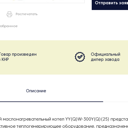
Отправить зая
Распечатать
избранное
Товар произведен
Официальный
в КНР
дилер завода
Описание
 маслонагревательный котел YY(Q)W-300Y(Q)(25) предста
ивное теплогенерирующее оборудование, предназначенн