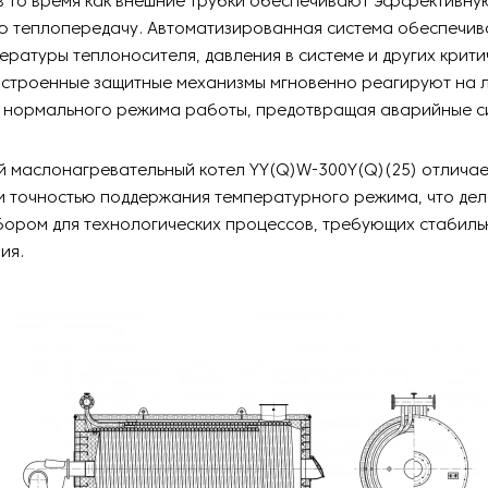
 в то время как внешние трубки обеспечивают эффективну
ю теплопередачу. Автоматизированная система обеспечив
ературы теплоносителя, давления в системе и других крит
Встроенные защитные механизмы мгновенно реагируют на
т нормального режима работы, предотвращая аварийные с
 маслонагревательный котел YY(Q)W-300Y(Q)(25) отличае
 точностью поддержания температурного режима, что дел
бором для технологических процессов, требующих стабиль
ия.