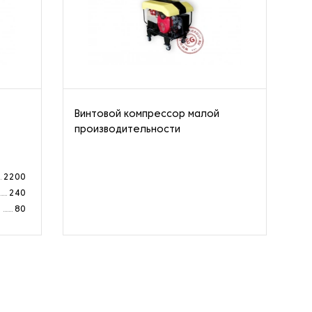
Винтовой компрессор малой
Ст
производительности
од
ко
2200
240
а
80