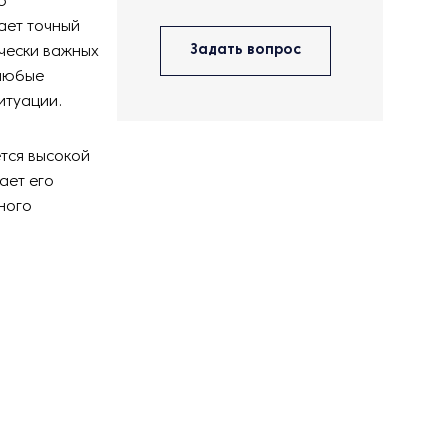
ю
ает точный
Задать вопрос
ически важных
 любые
итуации.
тся высокой
ает его
ного