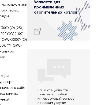
Запчасти для
 на жидком или
промышленных
логических
отопительных котлов
ающей
300Y(Q)(25),
200Y(Q)(100),
Y(Q)W-3000Y(Q)
00), YY(Q)W-
инальной
ыми
ляции
туры при
лючает в себя
Наши специалисты
екционную
ответят на любой
интересующий вопрос
онной
по нашим услугам