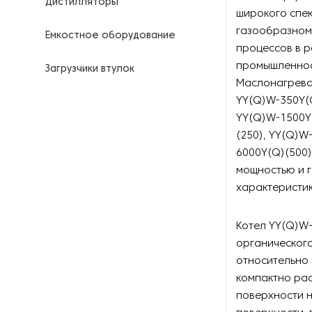
Дистилляторы
широкого спе
газообразном
Емкостное оборудование
процессов в 
промышленност
Загрузчики втулок
Маслонагреват
YY(Q)W-350Y(Q
Калориферы
YY(Q)W-1500Y(
(250), YY(Q)W
Компрессоры для
нефтегазовой
6000Y(Q)(500)
промышленности
мощностью и 
характеристи
Контрольно-измерительные
приборы
Котел YY(Q)W-
Нагреватели для бочек и
органического
контейнеров
относительно 
компактно ра
Насосы
поверхности 