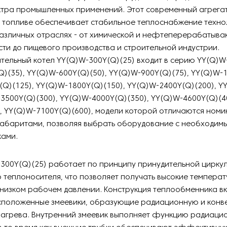
ктра промышленных применений. Этот современный агрегат
 топливе обеспечивает стабильное теплоснабжение техно
различных отраслях - от химической и нефтеперерабатыв
и до пищевого производства и строительной индустрии.
ельный котел YY(Q)W-300Y(Q)(25) входит в серию YY(Q)W-
)(35), YY(Q)W-600Y(Q)(50), YY(Q)W-900Y(Q)(75), YY(Q)W-1
Q)(125), YY(Q)W-1800Y(Q)(150), YY(Q)W-2400Y(Q)(200), Y
-3500Y(Q)(300), YY(Q)W-4000Y(Q)(350), YY(Q)W-4600Y(Q)(4
, YY(Q)W-7100Y(Q)(600), модели которой отличаются ном
габаритами, позволяя выбрать оборудование с необходим
ками.
300Y(Q)(25) работает по принципу принудительной цирку
 теплоносителя, что позволяет получать высокие темпера
низком рабочем давлении. Конструкция теплообменника вк
сположенные змеевики, образующие радиационную и конв
нагрева. Внутренний змеевик выполняет функцию радиаци