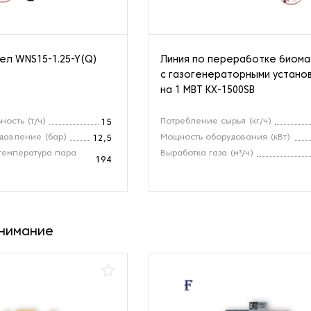
ел WNS15-1.25-Y(Q)
Линия по переработке биом
с газогенераторными устано
на 1 МВТ KX-1500SB
ность (т/ч)
Потребление сырья (кг/ч)
15
давление (бар)
Мощность оборудования (кВт)
12,5
температура пара
Выработка газа (м³/ч)
194
внимание