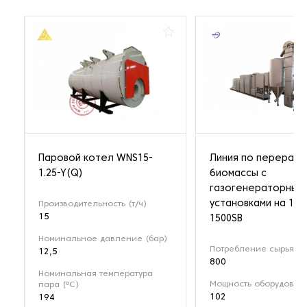
Паровой котел WNS15-
Линия по перерабо
1.25-Y(Q)
биомассы с
газогенераторным
установками на 1 М
Производительность (т/ч)
15
1500SB
Номинальное давление (бар)
Потребление сырья (кг
12,5
800
Номинальная температура
Мощность оборудовани
пара (ºС)
102
194