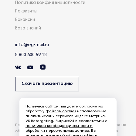
Политика конфиденциальности
Реквизиты
Вакансии
База знаний
info@eg-mail.ru
8 800 600 59 18
Скачать презентацию
Пользуясь сайтом, вы даете
согласие
на
обработку
файлов cookies
использование
аналитических сервисов Яндекс Метрика,
VK.Retargeting, Битрикс24 в соответствии с
Продолжая использовать наш сайт, вы даете согласие на
политикой конфиденциальности и
обработки персональных данных
. Вы
обработку файлов Cookies и других пользовательских
можете запретить обработку cookies в