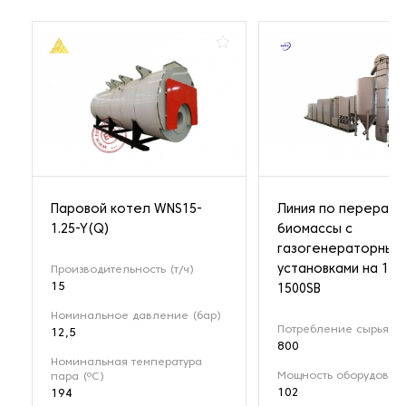
Паровой котел WNS15-
Линия по перерабо
1.25-Y(Q)
биомассы с
газогенераторным
установками на 1 М
Производительность (т/ч)
15
1500SB
Номинальное давление (бар)
Потребление сырья (кг
12,5
800
Номинальная температура
Мощность оборудовани
пара (ºС)
102
194