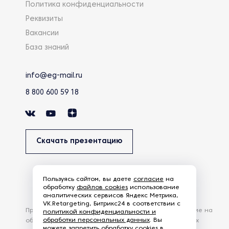
Политика конфиденциальности
Реквизиты
Вакансии
База знаний
info@eg-mail.ru
8 800 600 59 18
Скачать презентацию
Пользуясь сайтом, вы даете
согласие
на
обработку
файлов cookies
использование
аналитических сервисов Яндекс Метрика,
VK.Retargeting, Битрикс24 в соответствии с
Продолжая использовать наш сайт, вы даете согласие на
политикой конфиденциальности и
обработки персональных данных
. Вы
обработку файлов Cookies и других пользовательских
можете запретить обработку cookies в