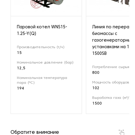
Паровой котел WNS15-
Линия по перерабо
1.25-Y(Q)
биомассы с
газогенераторным
установками на 1 М
Производительность (т/ч)
15
1500SB
Номинальное давление (бар)
Потребление сырья (кг
12,5
800
Номинальная температура
Мощность оборудовани
пара (ºС)
102
194
Выработка газа (м³/ч)
1500
Обратите внимание