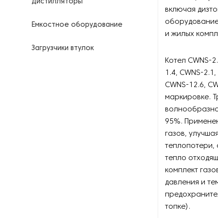
Дистилляторы
включая дизто
оборудование 
Емкостное оборудование
и жилых компл
Загрузчики втулок
Котел CWNS-2.
Калориферы
1.4, CWNS-2.1
CWNS-12.6, CW
Компрессоры для
маркировке. Т
нефтегазовой
волнообразной
промышленности
95%. Примене
газов, улучша
Контрольно-измерительные
приборы
теплопотери,
тепло отходящ
Нагреватели для бочек и
комплект газо
контейнеров
давления и те
предохраните
Насосы
топке).