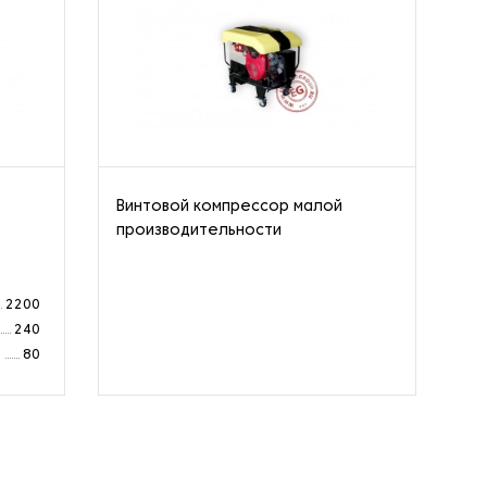
Винтовой компрессор малой
Ст
производительности
од
ко
2200
240
а
80