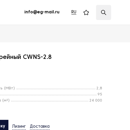
RU
info@eg-mail.ru
грейный CWNS-2.8
ь (МВт)
2,8
95
 (м²)
24 000
вку
Лизинг
Доставка