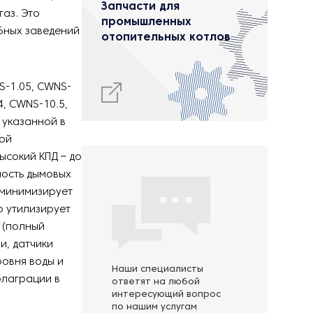
Запчасти для
газ. Это
промышленных
бных заведений
отопительных котлов
S-1.05, CWNS-
4, CWNS-10.5,
 указанной в
ной
ысокий КПД – до
ость дымовых
 минимизирует
 утилизирует
 (полный
и, датчики
ровня воды и
Наши специалисты
флаграции в
ответят на любой
интересующий вопрос
по нашим услугам