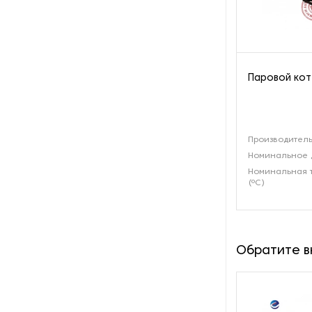
производства азота
Оборудование для
производства свечей
Паровой кот
Оборудование для
производства фурнитуры
Оборудование для растяжки
Производитель
рыболовной сети
Номинальное 
Номинальная 
Оборудование производства
(ºС)
восковых карандашей
Осушители и увлажнители
Обратите 
Охлаждающие конвейеры
Парогенераторы