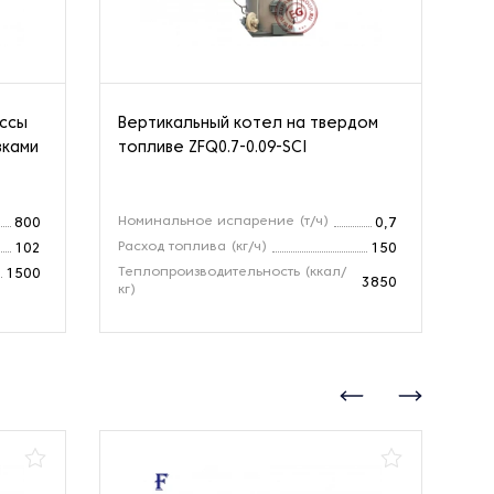
ассы
Вертикальный котел на твердом
Па
вками
топливе ZFQ0.7-0.09-SCI
Номинальное испарение (т/ч)
Но
800
0,7
Расход топлива (кг/ч)
Зо
102
150
Теплопроизводительность (ккал/
Те
1500
3850
кг)