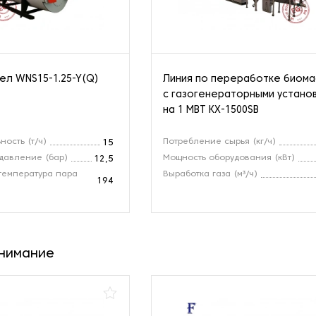
ел WNS15-1.25-Y(Q)
Линия по переработке биом
с газогенераторными устано
на 1 МВТ KX-1500SB
ность (т/ч)
Потребление сырья (кг/ч)
15
давление (бар)
Мощность оборудования (кВт)
12,5
температура пара
Выработка газа (м³/ч)
194
внимание