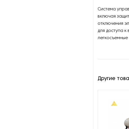
Оборудование для
восстановления щеток
Система упра
включая защит
Оборудование для намотки
отключения эл
веревки
для доступа к
легкосъемные 
Оборудование для намотки
лески
Оборудование для
обслуживания конвейеров
Другие тов
Оборудование для
перемотки рулонных
материалов
Оборудование для
перфорации конвейерной
ленты
Оборудование для