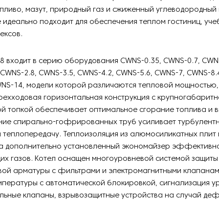
пливо, мазут, природный газ и сжиженный углеводородный 
идеально подходит для обеспечения теплом гостиниц, уче
ексов.
8 входит в серию оборудования CWNS-0.35, CWNS-0.7, CWN
, CWNS-2.8, CWNS-3.5, CWNS-4.2, CWNS-5.6, CWNS-7, CWNS-8.
NS-14, модели которой различаются тепловой мощностью,
рехходовая горизонтальная конструкция с крупногабарит
 топкой обеспечивает оптимальное сгорание топлива и в
ние спирально-гофрированных труб усиливает турбулентн
я теплопередачу. Теплоизоляция из алюмосиликатных плит
 а дополнительно установленный экономайзер эффективно
их газов. Котел оснащен многоуровневой системой защиты
вой арматуры с фильтрами и электромагнитными клапанам
мпературы с автоматической блокировкой, сигнализация у
льные клапаны, взрывозащитные устройства на случай де