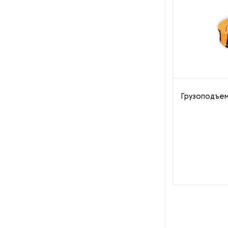
Пароочистители
Пищевые и технологические
смесители
Пластинчатые
теплообменники
Грузоподъе
Порошковые питатели
Промышленные
отопительные котлы
Промышленные пылесосы
Растариватели
Резервуары для хранения
газа