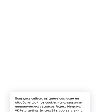
Рефрижераторные
контейнеры
Системы оснежения
Стабилизаторы напряжения
Теплогенераторы
Термостаты
Ультразвуковые ванны
Фильтры расплава
Чиллеры
Пользуясь сайтом, вы даете
согласие
на
обработку
файлов cookies
использование
аналитических сервисов Яндекс Метрика,
Шкафы управления
VK.Retargeting, Битрикс24 в соответствии с