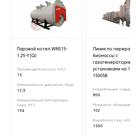
Паровой котел WNS15-
Линия по перерабо
1.25-Y(Q)
биомассы с
газогенераторным
установками на 1 М
Производительность (т/ч)
15
1500SB
Номинальное давление (бар)
Потребление сырья (кг
12,5
800
Номинальная температура
Мощность оборудовани
пара (ºС)
102
194
Выработка газа (м³/ч)
1500