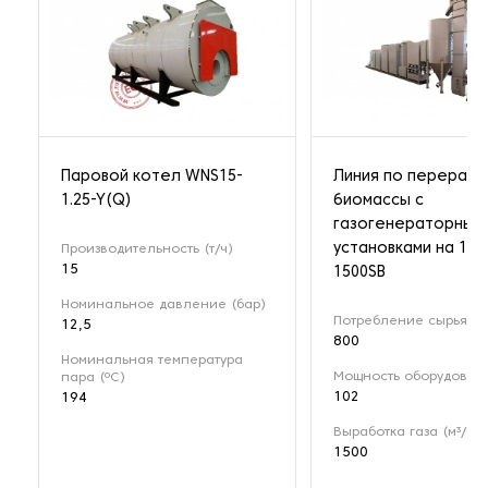
Паровой котел WNS15-
Линия по перерабо
1.25-Y(Q)
биомассы с
газогенераторным
установками на 1 М
Производительность (т/ч)
15
1500SB
Номинальное давление (бар)
Потребление сырья (кг
12,5
800
Номинальная температура
Мощность оборудовани
пара (ºС)
102
194
Выработка газа (м³/ч)
1500