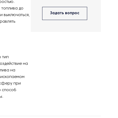
ростью.
 топлива до
Задать вопрос
 и выключаться,
правлять
о тип
оздействие на
плива на
в ископаемом
осферу при
о способ
ы.