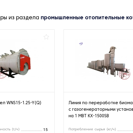
ары из раздела
промышленные отопительные ко
ел WNS15-1.25-Y(Q)
Линия по переработке биом
с газогенераторными устано
на 1 МВТ KX-1500SB
ность (т/ч)
Потребление сырья (кг/ч)
15