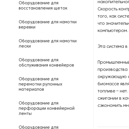
накопительног
Оборудование для
восстановления щеток
Скорость конт
того, как сис
Оборудование для намотки
что значитель
веревки
компьютером.
Оборудование для намотки
лески
Эта система в
Оборудование для
Промышленный 
обслуживания конвейеров
производства 
окружающую ср
Оборудование для
биомассе явля
перемотки рулонных
материалов
топливе – нет
сжигании в ка
Оборудование для
сэкономить мн
перфорации конвейерной
ленты
Оборудование для