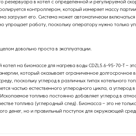
о резервуара в котел с определенной и регулируемой ско
ролируется контроллером, который измеряет массу партии
тема загрузит его. Система может автоматически включаться
но упрощает работу, поскольку оператору нужно только у
 целом довольно проста в эксплуатации.
котел на биомассе для нагрева воды CDZL5.6-95-70-T – эт
энергии, который оказывает ограниченное долгосрочное в
еду, поскольку углерод в различных типах котельного то
ется частью естественного углеродного цикла, а углерод 
. Ископаемое топливо постоянно добавляет углерод в атм
честве топлива (углеродный след). Биомасса – это не тольк
ого денег, но и правильный поступок для окружающей сред