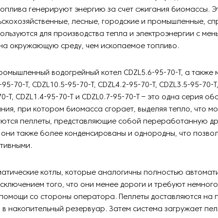
оплива генерируют энергию за счет сжигания биомассы. Э
скохозяйственные, лесные, городские и промышленные, сп
пользуются для производства тепла и электроэнергии с мен
на окружающую среду, чем ископаемое топливо.
омышленный водогрейный котел CDZL5.6-95-70-T, а также 
-95-70-T, CDZL10.5-95-70-T, CDZL4.2-95-70-T, CDZL3.5-95-70-T
70-T, CDZL1.4-95-70-T и CDZL0.7-95-70-T – это одна серия о
ния, при котором биомасса сгорает, выделяя тепло, что м
уются пеллеты, представляющие собой переработанную др
 они также более конденсированы и однородны, что позвол
тивными.
матические котлы, которые аналогичны полностью автома
исключением того, что они менее дороги и требуют немног
помощи со стороны оператора. Пеллеты доставляются на 
в накопительный резервуар. Затем система загружает пел