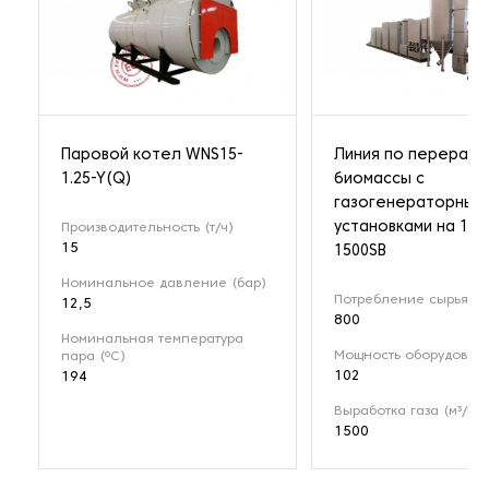
Паровой котел WNS15-
Линия по перерабо
1.25-Y(Q)
биомассы с
газогенераторным
установками на 1 М
Производительность (т/ч)
15
1500SB
Номинальное давление (бар)
Потребление сырья (кг
12,5
800
Номинальная температура
Мощность оборудовани
пара (ºС)
102
194
Выработка газа (м³/ч)
1500