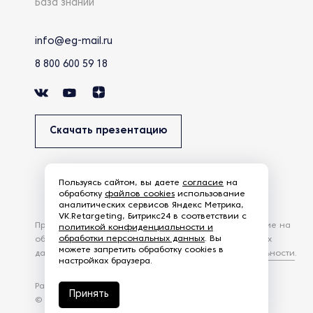
База знаний
info@eg-mail.ru
8 800 600 59 18
Скачать презентацию
Пользуясь сайтом, вы даете
согласие
на
обработку
файлов cookies
использование
аналитических сервисов Яндекс Метрика,
VK.Retargeting, Битрикс24 в соответствии с
Продолжая использовать наш сайт, вы даете согласие на
политикой конфиденциальности и
обработки персональных данных
. Вы
обработку файлов Cookies и других пользовательских
можете запретить обработку cookies в
данных, в соответствии с
Политикой конфиденциальности
.
настройках браузера.
Разработка сайта —
студия Z-Labs
Принять
© 2026 – Eurasia Group. Все права защищены