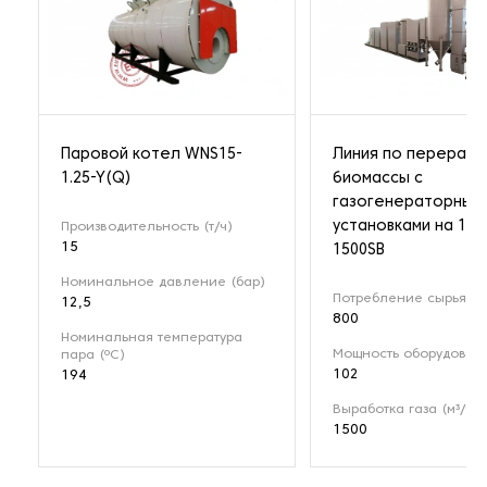
Паровой котел WNS15-
Линия по перерабо
1.25-Y(Q)
биомассы с
газогенераторным
установками на 1 М
Производительность (т/ч)
15
1500SB
Номинальное давление (бар)
Потребление сырья (кг
12,5
800
Номинальная температура
Мощность оборудовани
пара (ºС)
102
194
Выработка газа (м³/ч)
1500