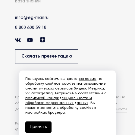
База знаний
info@eg-mail.ru
8 800 600 59 18
Скачать презентацию
Пользуясь сайтом, вы даете
согласие
на
обработку
файлов cookies
использование
аналитических сервисов Яндекс Метрика,
VK.Retargeting, Битрикс24 в соответствии с
Продолжая использовать наш сайт, вы даете согласие на
политикой конфиденциальности и
обработки персональных данных
. Вы
обработку файлов Cookies и других пользовательских
можете запретить обработку cookies в
данных, в соответствии с
Политикой конфиденциальности
.
настройках браузера.
Разработка сайта —
студия Z-Labs
Принять
© 2026 – Eurasia Group. Все права защищены