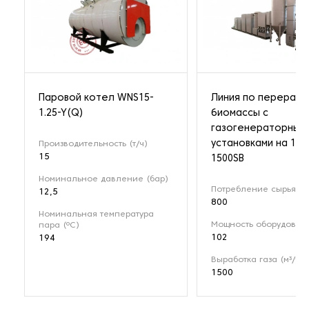
Паровой котел WNS15-
Линия по перерабо
1.25-Y(Q)
биомассы с
газогенераторным
установками на 1 М
Производительность (т/ч)
15
1500SB
Номинальное давление (бар)
Потребление сырья (кг
12,5
800
Номинальная температура
Мощность оборудовани
пара (ºС)
102
194
Выработка газа (м³/ч)
1500