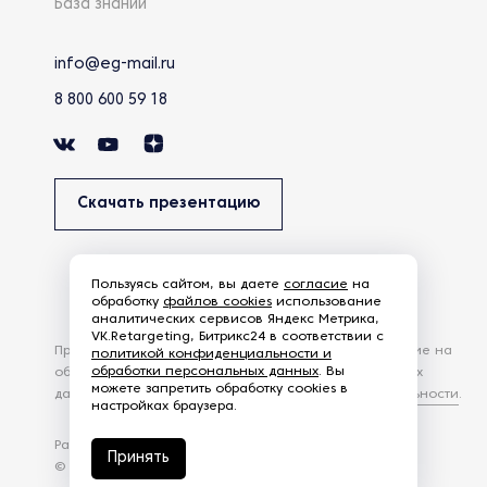
База знаний
info@eg-mail.ru
8 800 600 59 18
Скачать презентацию
Пользуясь сайтом, вы даете
согласие
на
обработку
файлов cookies
использование
аналитических сервисов Яндекс Метрика,
VK.Retargeting, Битрикс24 в соответствии с
Продолжая использовать наш сайт, вы даете согласие на
политикой конфиденциальности и
обработки персональных данных
. Вы
обработку файлов Cookies и других пользовательских
можете запретить обработку cookies в
данных, в соответствии с
Политикой конфиденциальности
.
настройках браузера.
Разработка сайта —
студия Z-Labs
Принять
© 2026 – Eurasia Group. Все права защищены