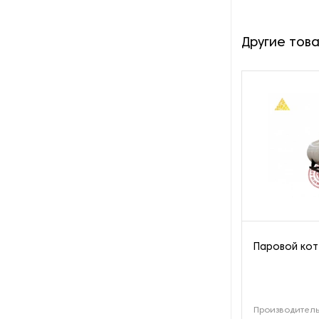
производства азота
Другие тов
Оборудование для
производства свечей
Оборудование для
производства фурнитуры
Оборудование для растяжки
рыболовной сети
Оборудование производства
восковых карандашей
Осушители и увлажнители
Паровой кот
Охлаждающие конвейеры
Парогенераторы
Производитель