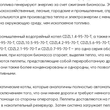
оплива генерируют энергию за счет сжигания биомассы. Э
скохозяйственные, лесные, городские и промышленные, сп
пользуются для производства тепла и электроэнергии с мен
на окружающую среду, чем ископаемое топливо.
омышленный водогрейный котел CDZL1.4-95-70-T, а также 
-95-70-T, CDZL10.5-95-70-T, CDZL4.2-95-70-T, CDZL5.6-95-70-T
70-T, CDZL2.1-95-70-T и CDZL0.7-95-70-T – это одна серия о
ния, при котором биомасса сгорает, выделяя тепло, что м
уются пеллеты, представляющие собой переработанную др
 они также более конденсированы и однородны, что позвол
тивными.
матические котлы, которые аналогичны полностью автома
исключением того, что они менее дороги и требуют немног
помощи со стороны оператора. Пеллеты доставляются на 
в накопительный резервуар. Затем система загружает пел