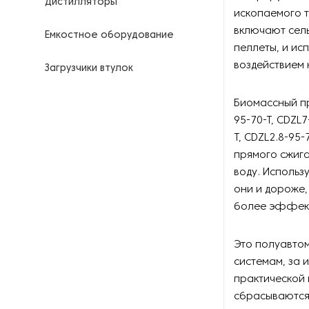
Дистилляторы
ископаемого т
включают сель
Емкостное оборудование
пеллеты, и ис
воздействием 
Загрузчики втулок
Калориферы
Биомассный пр
95-70-T, CDZL7
Компрессоры для
T, CDZL2.8-95-
нефтегазовой
прямого сжига
промышленности
воду. Использ
они и дороже,
Контрольно-измерительные
приборы
более эффек
Нагреватели для бочек и
Это полуавто
контейнеров
системам, за 
практической 
Насосы
сбрасываются 