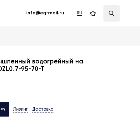
RU
info@eg-mail.ru
ышленный водогрейный на
ZL0.7-95-70-T
вку
Лизинг
Доставка