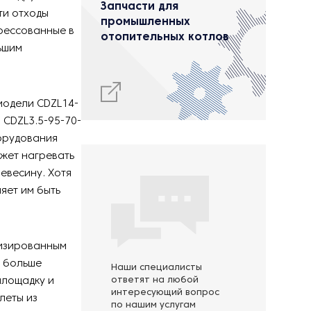
Запчасти для
ти отходы
промышленных
рессованные в
отопительных котлов
ьшим
модели CDZL14-
, CDZL3.5-95-70-
борудования
ожет нагревать
евесину. Хотя
яет им быть
тизированным
о больше
Наши специалисты
площадку и
ответят на любой
интересующий вопрос
леты из
по нашим услугам