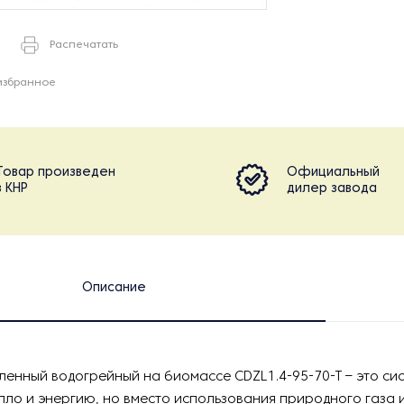
Распечатать
избранное
Товар произведен
Официальный
в КНР
дилер завода
Описание
енный водогрейный на биомассе CDZL1.4-95-70-T – это си
пло и энергию, но вместо использования природного газа 