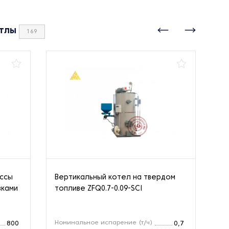
тлы
169
ассы
Вертикальный котел на твердом
Па
вками
топливе ZFQ0.7-0.09-SCI
Номинальное испарение (т/ч)
Но
800
0,7