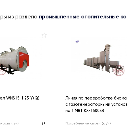
ары из раздела
промышленные отопительные ко
ел WNS15-1.25-Y(Q)
Линия по переработке биом
с газогенераторными устано
на 1 МВТ KX-1500SB
ность (т/ч)
Потребление сырья (кг/ч)
15