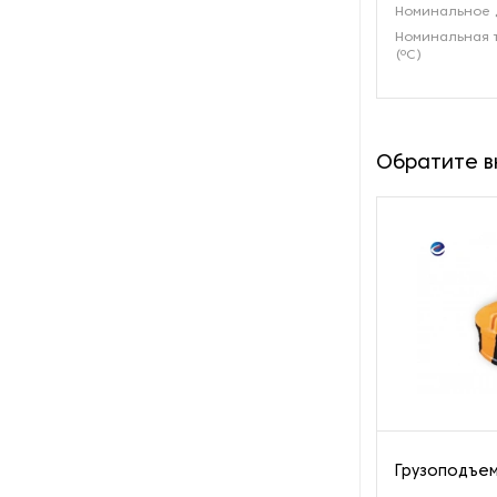
Номинальное 
Пароочистители
Номинальная 
(ºС)
Пищевые и технологические
смесители
Пластинчатые
Обратите 
теплообменники
Порошковые питатели
Промышленные
отопительные котлы
Промышленные пылесосы
Растариватели
Резервуары для хранения
Грузоподъе
газа