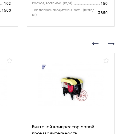
Расход топлива (кг/ч)
Зо
102
150
Теплопроизводительность (ккал/
Те
1500
3850
кг)
Винтовой компрессор малой
Ст
производительности
од