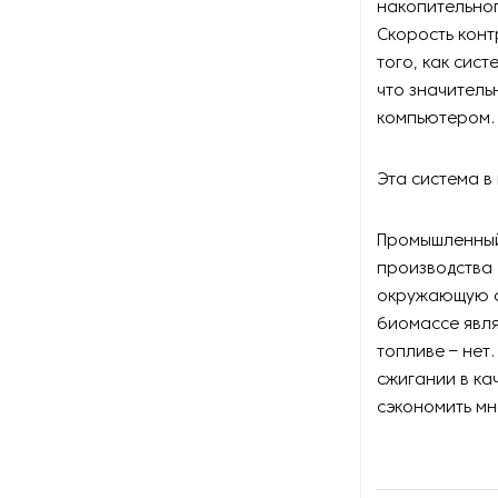
накопительног
Оборудование для
восстановления щеток
Скорость конт
того, как сис
Оборудование для намотки
что значитель
веревки
компьютером.
Оборудование для намотки
лески
Эта система в
Оборудование для
Промышленный 
обслуживания конвейеров
производства 
окружающую ср
Оборудование для
биомассе явля
перемотки рулонных
материалов
топливе – нет
сжигании в ка
Оборудование для
сэкономить мн
перфорации конвейерной
ленты
Оборудование для