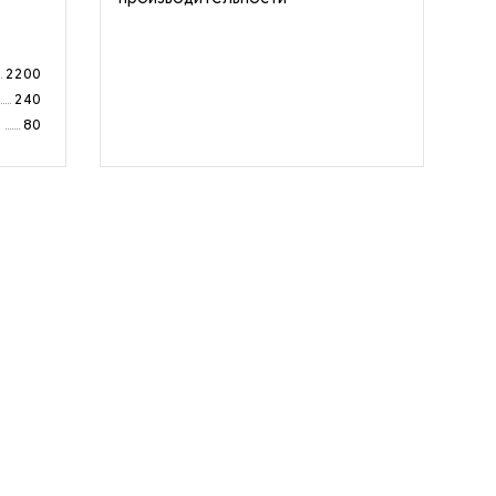
ко
2200
240
а
80