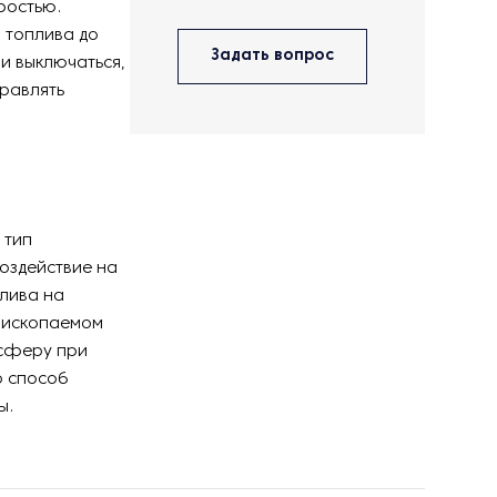
ростью.
 топлива до
Задать вопрос
 и выключаться,
правлять
 тип
оздействие на
плива на
в ископаемом
осферу при
о способ
ы.