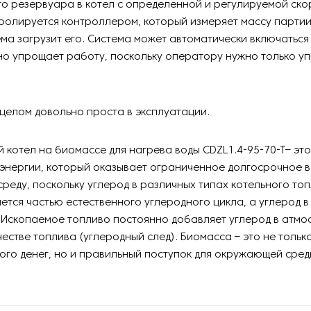
о резервуара в котел с определенной и регулируемой ско
ролируется контроллером, который измеряет массу партии
тема загрузит его. Система может автоматически включаться
но упрощает работу, поскольку оператору нужно только у
 целом довольно проста в эксплуатации.
котел на биомассе для нагрева воды CDZL1.4-95-70-T– это
энергии, который оказывает ограниченное долгосрочное в
еду, поскольку углерод в различных типах котельного то
ется частью естественного углеродного цикла, а углерод 
. Ископаемое топливо постоянно добавляет углерод в атм
честве топлива (углеродный след). Биомасса – это не тольк
ого денег, но и правильный поступок для окружающей сред